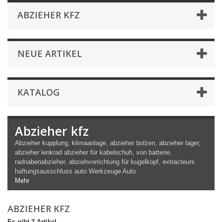
ABZIEHER KFZ
NEUE ARTIKEL
KATALOG
Abzieher kfz
Abzieher kupplung, klimaanlage, abzieher bolzen, abzieher lager,
abzieher lenkrad abzieher für kabelschuh, von batterie,
radnabenabzieher, abziehvorrichtung für kugelkopf, e
xtracteurs
haftungsausschluss
auto
Werkzeuge
Auto
Mehr
ABZIEHER KFZ
Es gibt 2 Artikel.