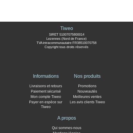
Tiweo
SIRET 51007075800014
Lezennes (Nord de France)
TVA intracommunautaire FR38510070758
Copyright tous droits réservés
Informations
Nos produits
Livraisons et retours
Promotions
Paiement sécurisé
Nouveautés
Mon compte Tiweo
Meilleures ventes
Payer en espèce sur
Les avis clients Tiweo
Tiweo
A propos
Qui sommes-nous