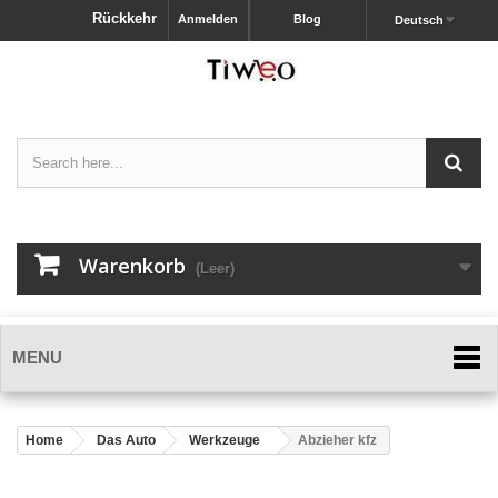
Rückkehr
Anmelden
Blog
Deutsch
Warenkorb
(Leer)
MENU
Home
Das Auto
Werkzeuge
Abzieher kfz