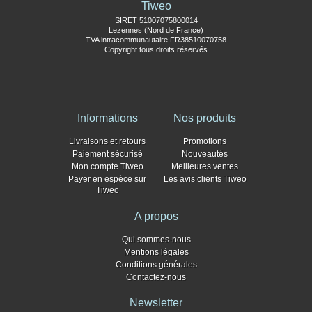
Tiweo
SIRET 51007075800014
Lezennes (Nord de France)
TVA intracommunautaire FR38510070758
Copyright tous droits réservés
Informations
Nos produits
Livraisons et retours
Promotions
Paiement sécurisé
Nouveautés
Mon compte Tiweo
Meilleures ventes
Payer en espèce sur
Les avis clients Tiweo
Tiweo
A propos
Qui sommes-nous
Mentions légales
Conditions générales
Contactez-nous
Newsletter