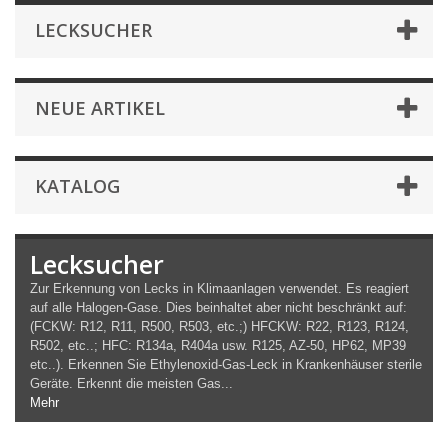
LECKSUCHER
NEUE ARTIKEL
KATALOG
Lecksucher
Zur Erkennung von Lecks in Klimaanlagen verwendet. Es reagiert
auf alle Halogen-Gase. Dies beinhaltet aber nicht beschränkt auf:
(FCKW: R12, R11, R500, R503, etc.;) HFCKW: R22, R123, R124,
R502, etc..; HFC: R134a, R404a usw. R125, AZ-50, HP62, MP39
etc..). Erkennen Sie Ethylenoxid-Gas-Leck in Krankenhäuser sterile
Geräte. Erkennt die meisten Gas...
Mehr