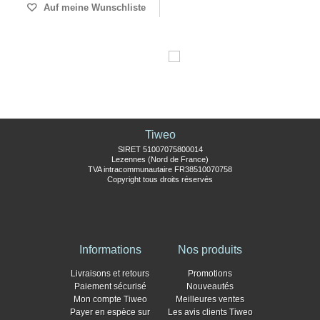
Auf meine Wunschliste
Tiweo
SIRET 51007075800014
Lezennes (Nord de France)
TVA intracommunautaire FR38510070758
Copyright tous droits réservés
Informations
Nos produits
Livraisons et retours
Promotions
Paiement sécurisé
Nouveautés
Mon compte Tiweo
Meilleures ventes
Payer en espèce sur
Les avis clients Tiweo