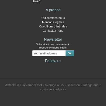
Tiweo
A propos
Qui sommes-nous
Mentions légales
Conditions générales
Contactez-nous
Newsletter
Subscribe to our newsletter to
receive exclusive offers
Follow us
Abfackeln Flackernder tool
- Average
4.0
/
5
- Based on
2
ratings and
2
customers advices