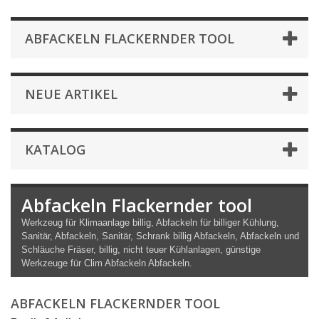
ABFACKELN FLACKERNDER TOOL
NEUE ARTIKEL
KATALOG
Abfackeln Flackernder tool
Werkzeug für Klimaanlage billig, Abfackeln für billiger Kühlung,
Sanitär, Abfackeln, Sanitär, Schrank billig Abfackeln, Abfackeln und
Schläuche Fräser, billig, nicht teuer Kühlanlagen, günstige
Werkzeuge für Clim Abfackeln Abfackeln.
ABFACKELN FLACKERNDER TOOL