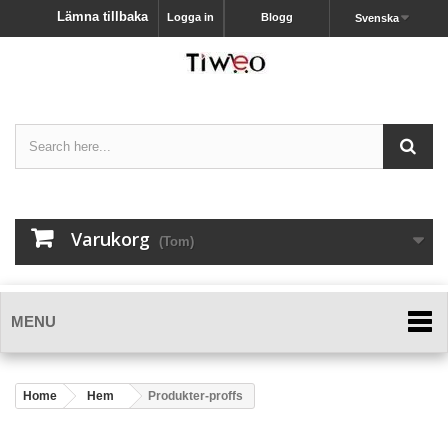
Lämna tillbaka
Logga in
Blogg
Svenska
Varukorg
(Tom)
MENU
Home
Hem
Produkter-proffs