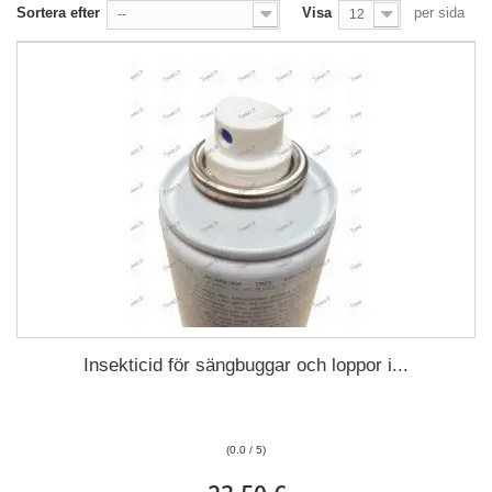
Sortera efter
Visa
per sida
--
12
Insekticid för sängbuggar och loppor i...
(0.0 / 5)