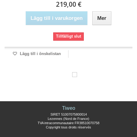
219,00 €
Lägg till i varukorgen
Mer
Tillfälligt slut
Lägg till i önskelistan
Tiweo
SIRET 51007075800014
Lezennes (Nord de France)
TVA intracommunautaire FR38510070758
Copyright tous droits réservés