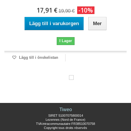
17,91 €
-10%
19,90 €
Lägg till i varukorgen
Mer
I Lager
Lägg till i önskelistan
Tiweo
SIRET 51007075800014
Lezennes (Nord de France)
TVA intracommunautaire FR38510070758
Copyright tous droits réservés