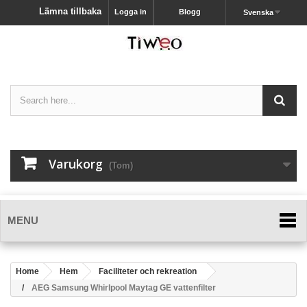
Lämna tillbaka
Logga in
Blogg
Svenska
Varukorg
(Tom)
MENU
Home
Hem
Faciliteter och rekreation
AEG Samsung Whirlpool Maytag GE vattenfilter