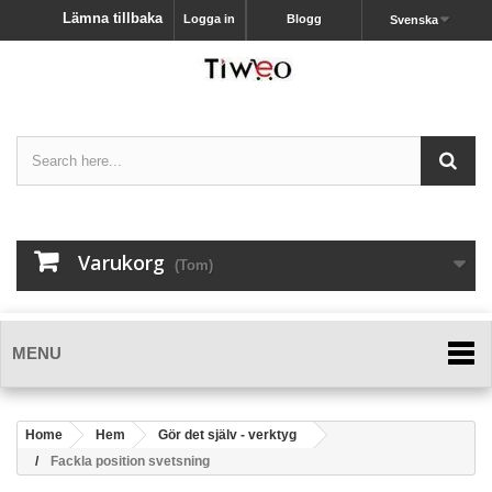
Lämna tillbaka
Logga in
Blogg
Svenska
Varukorg
(Tom)
MENU
Home
Hem
Gör det själv - verktyg
Fackla position svetsning