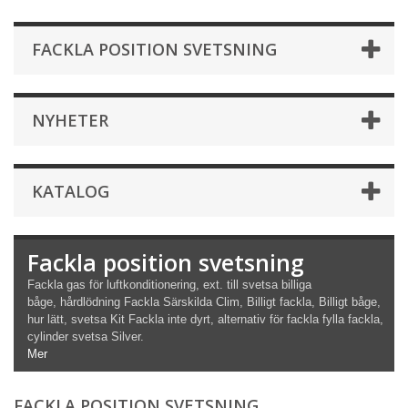
FACKLA POSITION SVETSNING
NYHETER
KATALOG
Fackla position svetsning
Fackla gas för luftkonditionering, ext.
till
svetsa
billiga
båge,
hårdlödning
Fackla
Särskilda
Clim, Billigt fackla, Billigt båge,
hur lätt, svetsa
Kit
Fackla
inte dyrt, alternativ för fackla fylla fackla,
cylinder
svetsa
Silver.
Mer
FACKLA POSITION SVETSNING