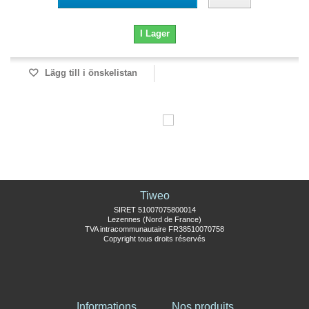
I Lager
Lägg till i önskelistan
Tiweo
SIRET 51007075800014
Lezennes (Nord de France)
TVA intracommunautaire FR38510070758
Copyright tous droits réservés
Informations
Nos produits