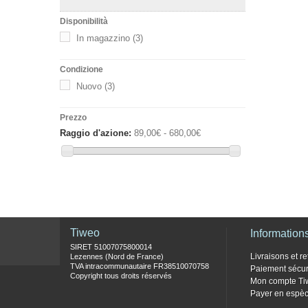
Disponibilità
In magazzino
(3)
Condizione
Nuovo
(3)
Prezzo
Raggio d'azione:
89,00€ - 680,00€
Tiweo
Information
SIRET 51007075800014
Livraisons et re
Lezennes (Nord de France)
TVA intracommunautaire FR38510070758
Paiement sécur
Copyright tous droits réservés
Mon compte Ti
Payer en espèc