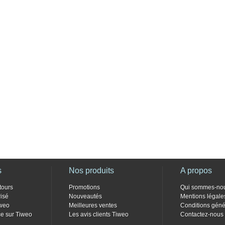
s
Nos produits
A propos
tours
Promotions
Qui sommes-no
isé
Nouveautés
Mentions légale
weo
Meilleures ventes
Conditions géné
e sur Tiweo
Les avis clients Tiweo
Contactez-nous