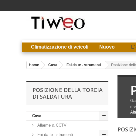
Climatizzazione di veicoli
Nuovo
L'
Home
Casa
Fai da te - strumenti
Posizione della
POSIZIONE DELLA TORCIA
DI SALDATURA
Gas
mer
Alt
Casa
Allarme & CCTV
POSIZ
Fai da te - strumenti