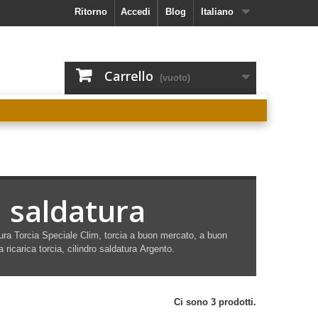
Ritorno
Accedi
Blog
Italiano
Carrello
(vuoto)
i saldatura
tura
Torcia
Speciale
Clim, torcia a buon mercato, a buon
 ricarica torcia, cilindro
saldatura
Argento.
Ci sono 3 prodotti.