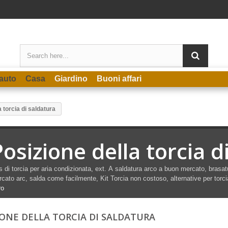
auto
Casa
Giardino
Buoni affari
 torcia di saldatura
Posizione della torcia d
 di torcia per aria condizionata, ext.
A
saldatura
arco a buon mercato,
brasa
cato arc, salda come facilmente,
Kit
Torcia
non costoso, alternative per torcia
ro
IONE DELLA TORCIA DI SALDATURA