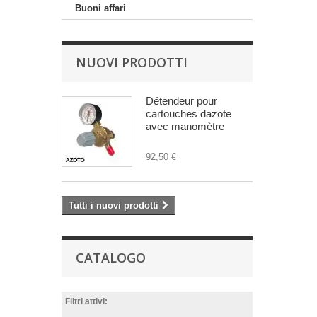
Buoni affari
NUOVI PRODOTTI
Détendeur pour
cartouches dazote
avec manomètre
92,50 €
Tutti i nuovi prodotti
CATALOGO
Filtri attivi: