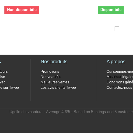
Non disponibile
Disponibile
s
Nos produits
A propos
tours
Promotions
Qui sommes-no
isé
Nouveautés
Mentions légale
weo
Meilleures ventes
Conditions géné
e sur Tiweo
Les avis clients Tiweo
Contactez-nous
Ugello di svasatura
- Average
4.6
/
5
- Based on
5
ratings and
5
customer