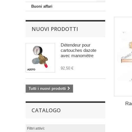
Buoni affari
NUOVI PRODOTTI
Détendeur pour
cartouches dazote
avec manomètre
92,50 €
Tutti i nuovi prodotti
Ra
CATALOGO
Filtri attivi: