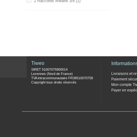
2 Raccords linéaire 3/8
(1)
Tiweo
Information
SIRET 51007075800014
Livraisons et re
Lezennes (Nord de France)
TVA intracommunautaire FR38510070758
Paiement sécur
Copyright tous droits réservés
Mon compte Ti
Payer en espèc