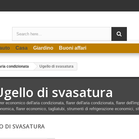
auto
Casa
Giardino
Buoni affari
aria condizionata
Ugello di svasatura
Ugello di svasatura
rer economico dell'aria condizionata, flarer dell'aria condizionata, flarer dell'im
nomica, flarer economico, tagliatubi, strumenti di refrigerazione economici, 
O DI SVASATURA