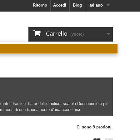
Ritorno
Accedi
Blog
Italiano
Carrello
(vuoto)
pianto idraulico, flarer dell'idraulico, scatola Dudgeonnière più
strumenti di condizionamento d'aria economici.
Ci sono 9 prodotti.