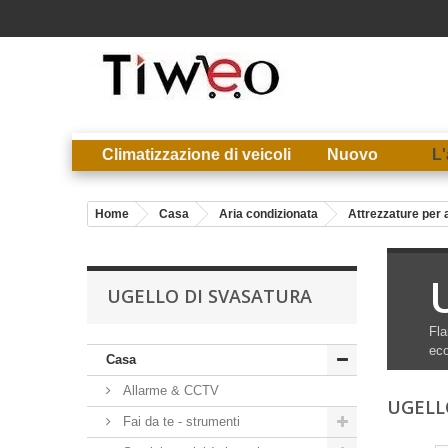
Climatizzazione di veicoli
Nuovo
L'
Home
Casa
Aria condizionata
Attrezzature per 
UGELLO DI SVASATURA
Fla
eco
Casa
Allarme & CCTV
UGELL
Fai da te - strumenti