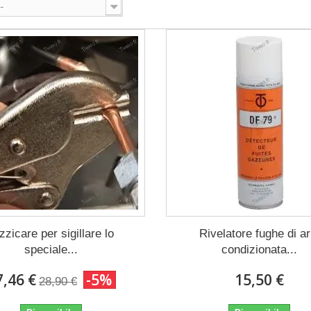
--
zzicare per sigillare lo
Rivelatore fughe di ar
speciale...
condizionata...
7,46 €
-5%
15,50 €
28,90 €