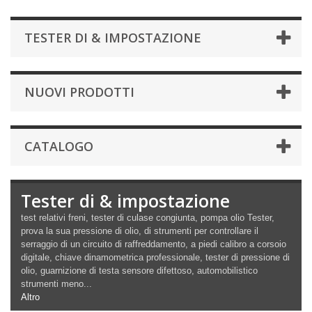
TESTER DI & IMPOSTAZIONE
NUOVI PRODOTTI
CATALOGO
Tester di & impostazione
test relativi freni, tester di culase congiunta, pompa olio Tester,
prova la sua pressione di olio, di strumenti per controllare il
serraggio di un circuito di raffreddamento, a piedi calibro a corsoio
digitale, chiave dinamometrica professionale, tester di pressione di
olio, guarnizione di testa sensore difettoso, automobilistico
strumenti meno...
Altro