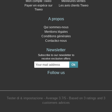
Mon compte Tiweo
Meilleures ventes
Payer en espèce sur
Les avis clients Tiweo
Tiweo
A propos
Qui sommes-nous
Mentions légales
Conditions générales
Contactez-nous
Newsletter
Subscribe to our newsletter to
receive exclusive offers
Follow us
Tester di & impostazione
- Average
3.7
/
5
- Based on
3
ratings and
3
customers advices