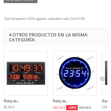
Tipo Aeropuerto LEDs gigante calendario reloj
(
144
EUR
)
4 OTROS PRODUCTOS EN LA MISMA
CATEGORÍA:
Reloj de...
Reloj de...
Radio
85,00 €
144,0
-10%
143,10 €
159,00 €