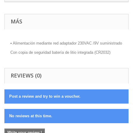
MÁS
• Alimentación mediante red adaptador 230VAC /9V suministrado
Con copia de seguridad batería de litio integrada (CR2032)
REVIEWS (0)
Post a review and try to win a voucher.
No reviews at this time.
Write your review !