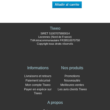
Añadir al carrito
Tiweo
SIRET 51007075800014
Lezennes (Nord de France)
TVA intracommunautaire FR38510070758
Copyright tous droits réservés
Informations
Nos produits
Livraisons et retours
Promotions
Paiement sécurisé
Nouveautés
Mon compte Tiweo
Meilleures ventes
Payer en espèce sur
Les avis clients Tiweo
Tiweo
A propos