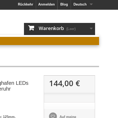
Rückkehr
Anmelden
Blog
Deutsch
Warenkorb
(Leer)
144,00 €
ghafen LEDs
eruhr
e: 125mm,
Auf meine