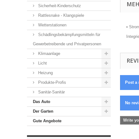
MEH
Sicherheit-Kinderschutz
Rattlesnake - Klangspiele
Wetterstationen
• Stro
Schädlingsbekämpfungsmitteln für
Integri
Gewerbetreibende und Privatpersonen
Klimaanlage
REVI
Licht
Heizung
Produkte-Profis
Post a 
Sanitär-Sanitär
Das Auto
No revi
Der Garten
Write yo
Gute Angebote