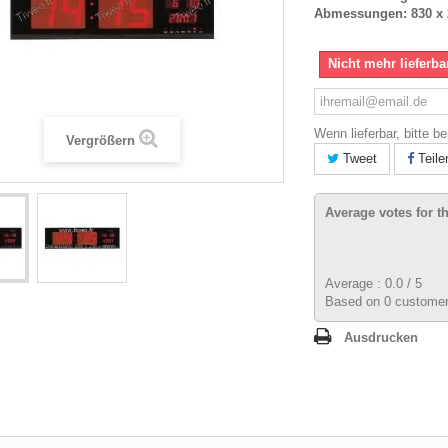
Abmessungen: 830 x 
Nicht mehr lieferba
Wenn lieferbar, bitte b
Vergrößern
Tweet
Teile
Average votes for t
Average :
0.0
/
5
Based on
0
customer
Ausdrucken