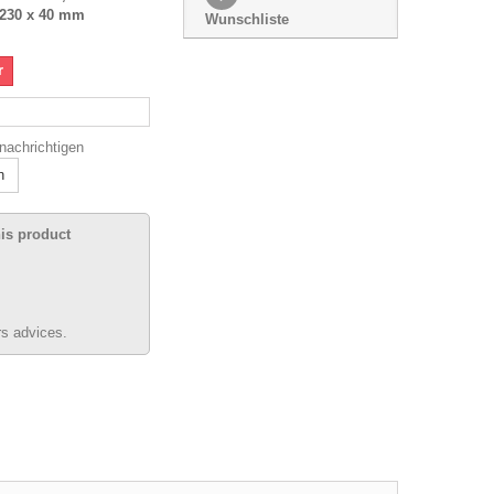
230 x 40 mm
Wunschliste
r
enachrichtigen
n
his product
s advices.