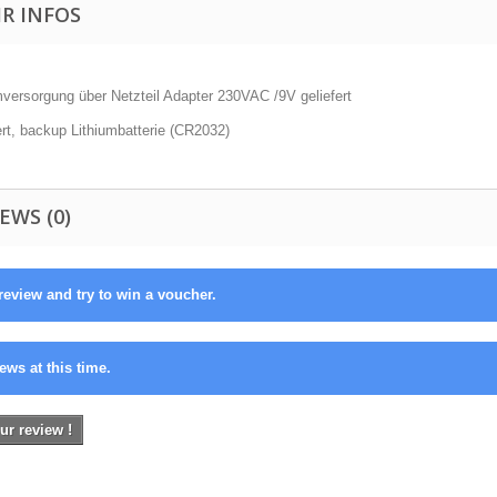
R INFOS
mversorgung über Netzteil Adapter 230VAC /9V geliefert
ert, backup Lithiumbatterie (CR2032)
EWS (0)
review and try to win a voucher.
ews at this time.
ur review !