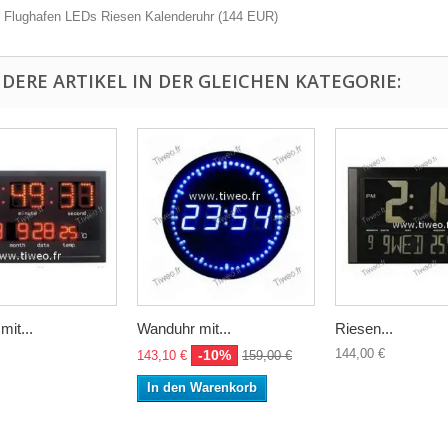
 Flughafen LEDs Riesen Kalenderuhr
(
144
EUR
)
NDERE ARTIKEL IN DER GLEICHEN KATEGORIE:
it...
Wanduhr mit...
Riesen...
144,00 €
-10%
143,10 €
159,00 €
In den Warenkorb