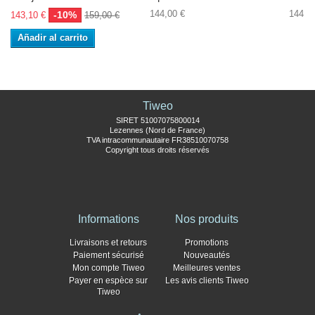
144,00 €
144,0
-10%
143,10 €
159,00 €
Añadir al carrito
Tiweo
SIRET 51007075800014
Lezennes (Nord de France)
TVA intracommunautaire FR38510070758
Copyright tous droits réservés
Informations
Nos produits
Livraisons et retours
Promotions
Paiement sécurisé
Nouveautés
Mon compte Tiweo
Meilleures ventes
Payer en espèce sur
Les avis clients Tiweo
Tiweo