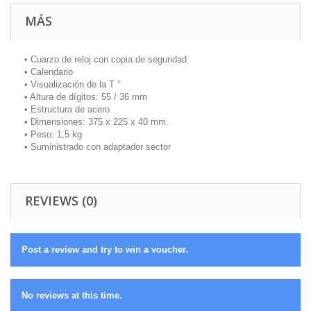
MÁS
• Cuarzo de reloj con copia de seguridad
• Calendario
• Visualización de la T °
• Altura de dígitos: 55 / 36 mm
• Estructura de acero
• Dimensiones: 375 x 225 x 40 mm.
• Peso: 1,5 kg
• Suministrado con adaptador sector
REVIEWS (0)
Post a review and try to win a voucher.
No reviews at this time.