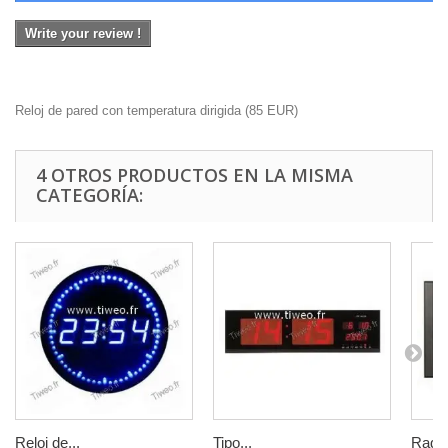
Write your review !
Reloj de pared con temperatura dirigida
(
85
EUR
)
4 OTROS PRODUCTOS EN LA MISMA
CATEGORÍA:
Reloj de...
Tipo...
Radio