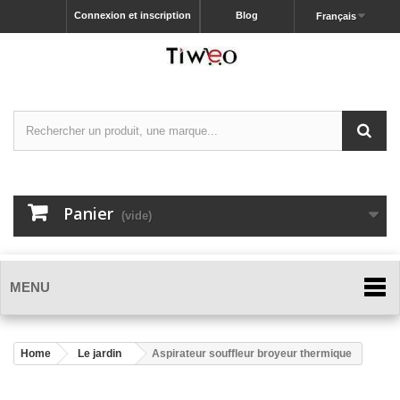
Connexion et inscription
Blog
Français
Panier
(vide)
MENU
Home
Le jardin
Aspirateur souffleur broyeur thermique