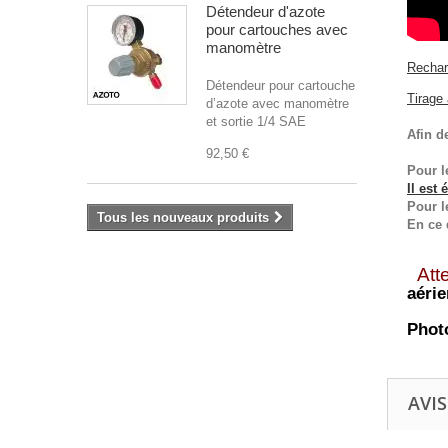
Détendeur d'azote
pour cartouches avec
manomètre
Rechar
Détendeur pour cartouche
Tirage 
d’azote avec manomètre
et sortie 1/4 SAE
Afin d
92,50 €
Pour l
Il est
Pour l
Tous les nouveaux produits
En ce 
Att
aérie
Phot
AVIS