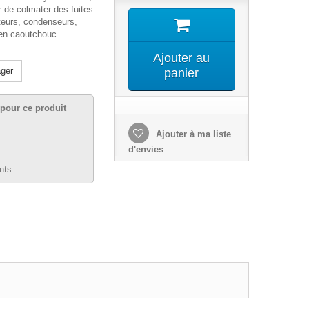
 de colmater des fuites
teurs, condenseurs,
 en caoutchouc
Ajouter au
ger
panier
pour ce produit
Ajouter à ma liste
d'envies
nts.