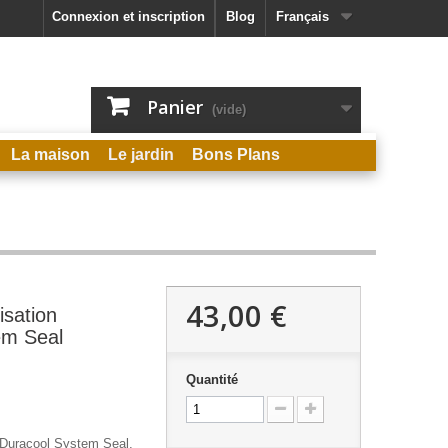
Connexion et inscription
Blog
Français
Panier
(vide)
La maison
Le jardin
Bons Plans
43,00 €
tisation
em Seal
Quantité
n Duracool System Seal,