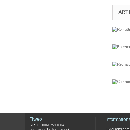
ART
Tiweo
Information
SIRET 51007075800014
Livraisons et re
Lezennes (Nord de France)