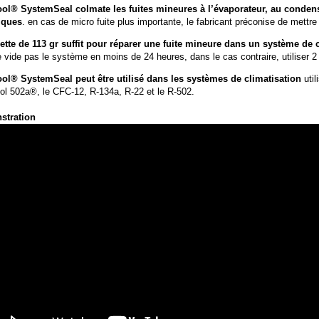
ol® SystemSeal colmate les fuites mineures à l’évaporateur, au condense
iques
. en cas de micro fuite plus importante, le fabricant préconise de mettre
ette de 113 gr suffit pour réparer une fuite mineure dans un système de c
e vide pas le système en moins de 24 heures, dans le cas contraire, utiliser 
ol® SystemSeal peut être utilisé dans les systèmes de climatisation
util
ol 502a®, le CFC-12, R-134a, R-22 et le R-502.
stration