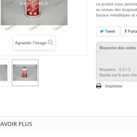
ce produit vous permez
au niveau des évapora
boyaux métalliques et
Tweet
Parta
Agrandir l'image
Moyenne des votes 
Moyenne :
5.0
/
5
Basée sur
6
avis clie
Imprimer
SAVOIR PLUS