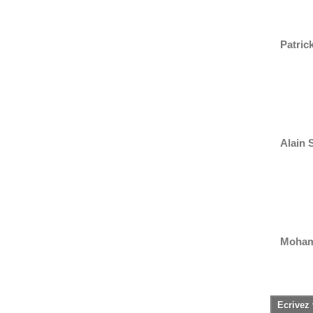
Patrick
Alain S
Mohame
Ecrivez 