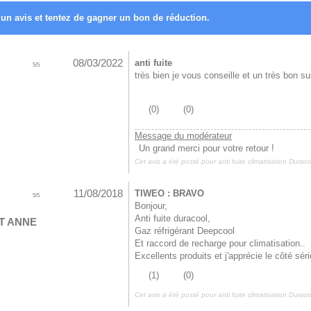
un avis et tentez de gagner un bon de réduction.
08/03/2022
anti fuite
5
/
5
très bien je vous conseille et un très bon su
(
0
)
(
0
)
Message du modérateur
Un grand merci pour votre retour !
Cet avis a été posté pour
anti fuite climatisation Dura
11/08/2018
TIWEO : BRAVO
5
/
5
Bonjour,
Anti fuite duracool,
T ANNE
Gaz réfrigérant Deepcool
Et raccord de recharge pour climatisation..
Excellents produits et j'apprécie le côté s
(
1
)
(
0
)
Cet avis a été posté pour
anti fuite climatisation Dura