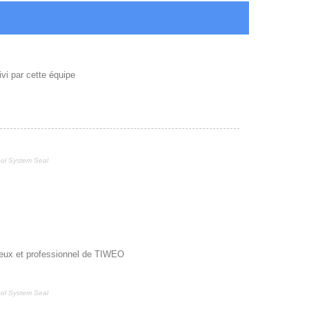
ivi par cette équipe
cool System Seal
érieux et professionnel de TIWEO
cool System Seal