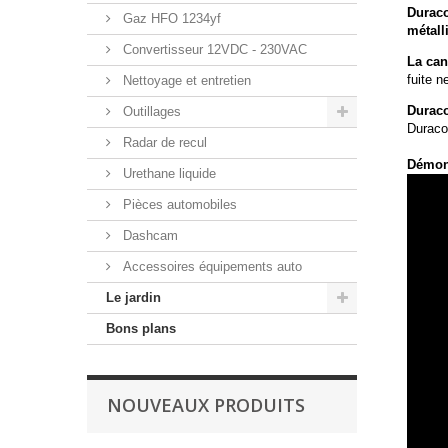
Duraco
Gaz HFO 1234yf
métall
Convertisseur 12VDC - 230VAC
La can
fuite n
Nettoyage et entretien
Duraco
Outillages
Duraco
Radar de recul
Démon
Urethane liquide
Pièces automobiles
Dashcam
Accessoires équipements auto
Le jardin
Bons plans
NOUVEAUX PRODUITS