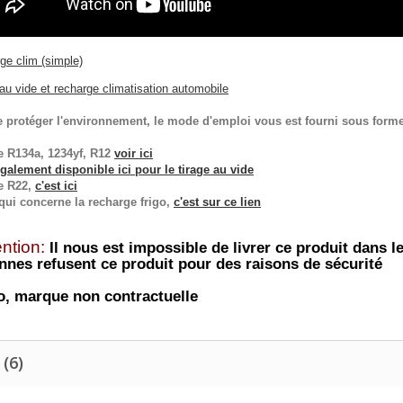
ge clim (simple)
au vide et recharge climatisation automobile
e protéger l'environnement,
le mode d'emplo
i
vous est fourni sous for
e R134a, 1234yf, R12
voir ici
 également disponible ici pour le
tirage au vide
e R22,
c'est ici
qui concerne la recharge frigo,
c'est sur ce lien
ention:
Il nous est impossible de livrer ce produit dans
nnes refusent ce produit pour des raisons de sécurité
o, marque non contractuelle
 (6)