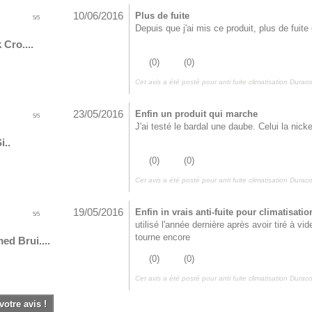
10/06/2016
Plus de fuite
5
/
5
Depuis que j'ai mis ce produit, plus de fuite 
 Cro....
(
0
)
(
0
)
Cet avis a été posté pour
anti fuite climatisation Dura
23/05/2016
Enfin un produit qui marche
5
/
5
J'ai testé le bardal une daube. Celui la nick
i..
(
0
)
(
0
)
Cet avis a été posté pour
anti fuite climatisation Dura
19/05/2016
Enfin in vrais anti-fuite pour climatisatio
5
/
5
utilisé l'année dernière après avoir tiré à 
tourne encore
d Brui....
(
0
)
(
0
)
Cet avis a été posté pour
anti fuite climatisation Dura
votre avis !