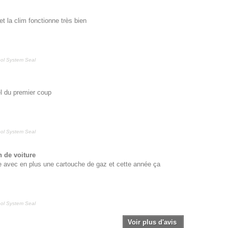
et la clim fonctionne très bien
cool System Seal
el du premier coup
cool System Seal
n de voiture
vide avec en plus une cartouche de gaz et cette année ça
cool System Seal
Voir plus d'avis