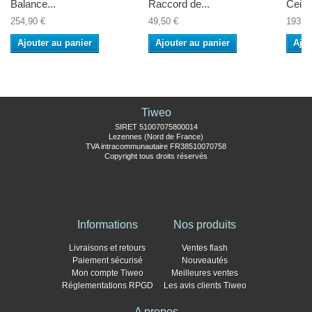
Balance...
Raccord de...
Ceintu
254,90 €
49,50 €
193,0
Ajouter au panier
Ajouter au panier
Ajou
Tiweo
SIRET 51007075800014
Lezennes (Nord de France)
TVA intracommunautaire FR38510070758
Copyright tous droits réservés
Informations
Nos produits
Livraisons et retours
Ventes flash
Paiement sécurisé
Nouveautés
Mon compte Tiweo
Meilleures ventes
Réglementations RPGD
Les avis clients Tiweo
A propos