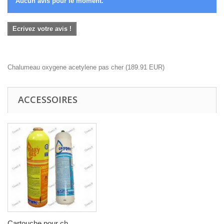
Aucun avis pour le moment.
Ecrivez votre avis !
Chalumeau oxygene acetylene pas cher
(
189.91
EUR
)
ACCESSOIRES
Cartouche pour ch...