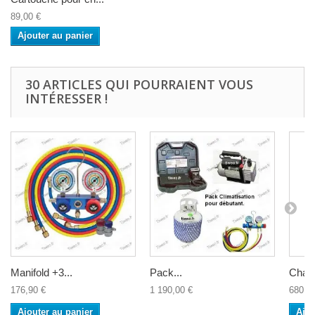
89,00 €
Ajouter au panier
30 ARTICLES QUI POURRAIENT VOUS
INTÉRESSER !
Manifold +3...
Pack...
Chalu
176,90 €
1 190,00 €
680,0
Ajouter au panier
Ajou