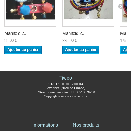
Manifold 2...
Manifold 2...
Manifo
98,00 €
225,90 €
175,9
Ajouter au panier
Ajouter au panier
Ajou
Tiweo
SIRET 51007075800014
Lezennes (Nord de France)
TVA intracommunautaire FR38510070758
Copyright tous droits réservés
Informations
Nos produits