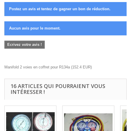
Postez un avis et tentez de gagner un bon de réduction.
Aucun avis pour le moment.
Ecrivez votre avis !
Manifold 2 voies en coffret pour R134a
(
152.4
EUR
)
16 ARTICLES QUI POURRAIENT VOUS
INTÉRESSER !