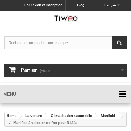
Connexion et inscription
Blog
Français
Panier
(vide)
MENU
Home
La voiture
Climatisation automobile
Manifold
Manifold 2 voies en coffret pour R134a