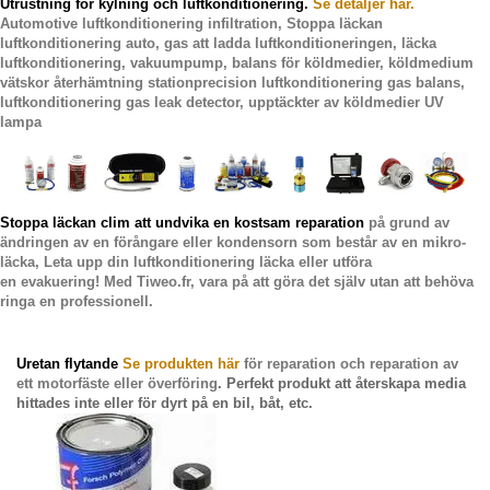
Utrustning för kylning och luftkonditionering.
Se detaljer här.
Automotive luftkonditionering infiltration
,
Stoppa läckan
luftkonditionering auto
,
gas att ladda luftkonditioneringen
,
läcka
luftkonditionering
,
vakuumpump
,
balans för köldmedier
,
köldmedium
vätskor återhämtning station
precision luftkonditionering gas balans,
luftkonditionering gas leak detector
,
upptäckter av köldmedier UV
lampa
Stoppa läckan clim
att undvika en kostsam reparation
på grund av
ändringen av en förångare eller kondensorn som består av en mikro-
läcka,
Leta upp din luftkonditionering läcka
eller utföra
en
evakuering! Med Tiweo.fr
, vara på att göra det själv utan att behöva
ringa en professionell.
Uretan flytande
Se produkten här
för reparation och reparation av
ett motorfäste eller överföring
. Perfekt produkt att återskapa media
hittades inte eller för dyrt på en bil, båt, etc.