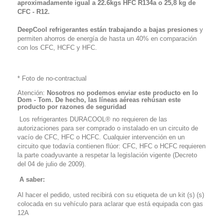
aproximadamente igual a 22.6kgs HFC R134a o 25,8 kg de
CFC - R12.
DeepCool refrigerantes están trabajando a bajas presiones
y
permiten ahorros de energía de hasta un 40% en comparación
con los CFC, HCFC y HFC.
* Foto de no-contractual
Atención:
Nosotros no podemos enviar este producto en lo
Dom - Tom. De hecho, las líneas aéreas rehúsan este
producto por razones de seguridad
Los refrigerantes DURACOOL® no requieren de las
autorizaciones para ser comprado o instalado en un circuito de
vacío de CFC, HFC o HCFC. Cualquier intervención en un
circuito que todavía contienen flúor: CFC, HFC o HCFC requieren
la parte coadyuvante a respetar la legislación vigente (Decreto
del 04 de julio de 2009).
A saber:
Al hacer el pedido, usted recibirá con su etiqueta de un kit (s) (s)
colocada en su vehículo para aclarar que está equipada con gas
12A