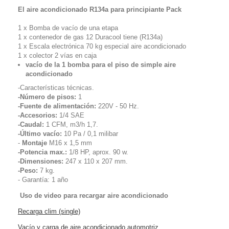
El aire acondicionado R134a para principiante Pack
1 x
Bomba de vacío de una etapa
1 x contenedor de gas 12 Duracool tiene (R134a)
1 x
Escala electrónica 70 kg especial aire acondicionado
1 x
colector 2 vías en caja
vacío de la 1 bomba para el piso de simple aire
acondicionado
-Características técnicas.
-Número de pisos:
1
-Fuente de alimentación:
220V - 50 Hz.
-Accesorios:
1/4 SAE
-Caudal:
1 CFM, m3/h 1,7.
-Último vacío:
10 Pa / 0,1 milibar
-
Montaje
M16 x 1,5 mm
-Potencia max.:
1/8 HP, aprox. 90 w.
-Dimensiones:
247 x 110 x 207 mm.
-Peso:
7 kg.
-
Garantía:
1 año
Uso de video para recargar aire acondicionado
Recarga clim (single)
Vacío y carga de aire acondicionado automotriz