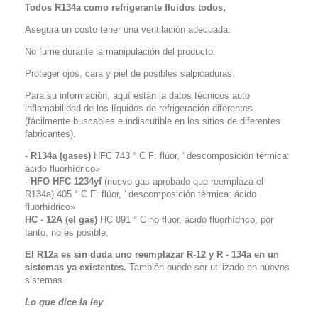
Todos R134a como refrigerante fluidos todos,
Asegura un costo tener una ventilación adecuada.
No fume durante la manipulación del producto.
Proteger ojos, cara y piel de posibles salpicaduras.
Para su información, aquí están la datos técnicos auto
inflamabilidad de los líquidos de refrigeración diferentes
(fácilmente buscables e indiscutible en los sitios de diferentes
fabricantes).
-
R134a (gases)
HFC 743 ° C F: flúor, ' descomposición térmica:
ácido fluorhídrico»
-
HFO HFC 1234yf
(nuevo gas aprobado que reemplaza el
R134a) 405 ° C F: flúor, ' descomposición térmica: ácido
fluorhídrico»
HC - 12A (el gas)
HC 891 ° C no flúor, ácido fluorhídrico, por
tanto, no es posible.
El R12a es sin duda uno reemplazar R-12 y R - 134a en un
sistemas ya existentes.
También puede ser utilizado en nuevos
sistemas.
Lo que dice la ley