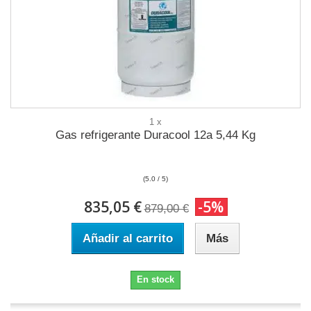
1 x
Gas refrigerante Duracool 12a 5,44 Kg
(5.0 / 5)
835,05 €
-5%
879,00 €
Añadir al carrito
Más
En stock