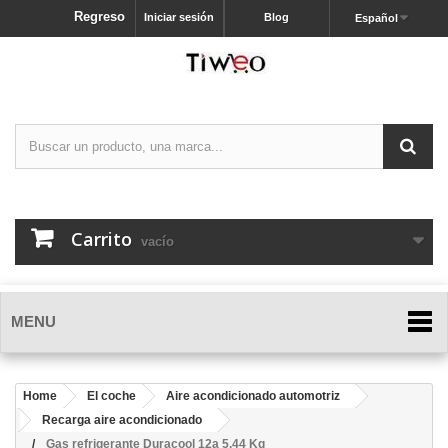
Regreso
Iniciar sesión
Blog
Español
Carrito
vacío
MENU
Home
El coche
Aire acondicionado automotriz
Recarga aire acondicionado
Gas refrigerante Duracool 12a 5,44 Kg