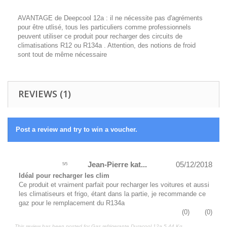
AVANTAGE de Deepcool 12a : il ne nécessite pas d'agréments
pour être utlisé, tous les particuliers comme professionnels
peuvent utiliser ce produit pour recharger des circuits de
climatisations R12 ou R134a . Attention, des notions de froid
sont tout de même nécessaire
REVIEWS (1)
Post a review and try to win a voucher.
Jean-Pierre kat...
05/12/2018
5
/
5
Idéal pour recharger les clim
Ce produit et vraiment parfait pour recharger les voitures et aussi
les climatiseurs et frigo, étant dans la partie, je recommande ce
gaz pour le remplacement du R134a
(
0
)
(
0
)
This review has been posted for
Gas refrigerante Duracool 12a 5,44 Kg