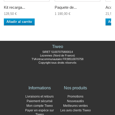
Kit recarga...
Paquete de...
Acopl
128,50 €
1 190,00 €
21,50 
Añadir al carrito
Añad
Tiweo
SIRET 51007075800014
Lezennes (Nord de France)
TVA intracommunautaire FR38510070758
Copyright tous droits réservés
Informations
Nos produits
Livraisons et retours
Promotions
Paiement sécurisé
Nouveautés
Mon compte Tiweo
Meilleures ventes
Payer en espèce sur
Les avis clients Tiweo
Tiweo