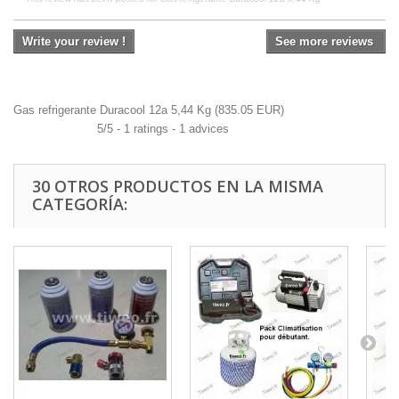
Write your review !
See more reviews
Gas refrigerante Duracool 12a 5,44 Kg
(
835.05
EUR
)
5
/
5
-
1
ratings -
1
advices
30 OTROS PRODUCTOS EN LA MISMA
CATEGORÍA: