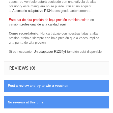
casos, su vehículo estará equipado con una válvula de alta
presión y esta manguera no se puede utilizar sin adquirir
la
Accesorio adaptativo R134a
designado anteriormente.
Este par de alta presión de baja presión también existe
en
versión
profesional de alta calidad aquí
Como recordatorio:
Nunca trabaje con nuestras latas a alta
presión, trabaje siempre con baja presión que a veces implica
una punta de alta presión
Si es necesario,
Un adaptador R1234yf
también está disponible
REVIEWS (0)
Post a review and try to win a voucher.
No reviews at this time.