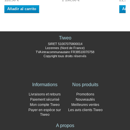
Añadir al carrito
Añad
Tiweo
SIRET 51007075800014
Lezennes (Nord de France)
TVA intracommunautaire FR38510070758
Copyright tous droits réservés
Informations
Nos produits
Livraisons et retours
Promotions
Paiement sécurisé
Nouveautés
Mon compte Tiweo
Meilleures ventes
Payer en espèce sur
Les avis clients Tiweo
Tiweo
A propos