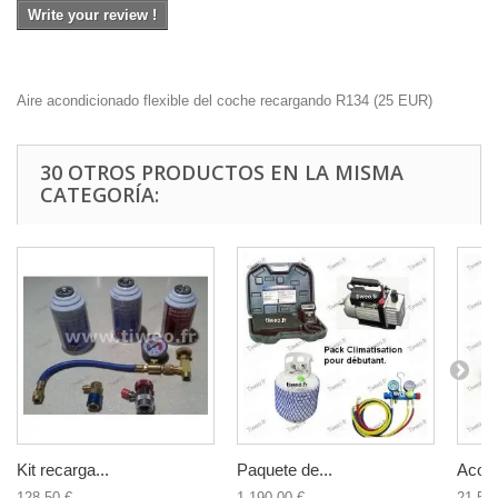
Write your review !
Aire acondicionado flexible del coche recargando R134
(
25
EUR
)
30 OTROS PRODUCTOS EN LA MISMA
CATEGORÍA:
Kit recarga...
Paquete de...
Acopl
128,50 €
1 190,00 €
21,50 