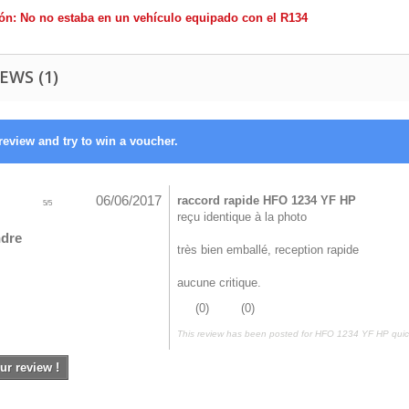
ón: No no estaba en un vehículo equipado con el R134
EWS (1)
review and try to win a voucher.
06/06/2017
raccord rapide HFO 1234 YF HP
5
/
5
reçu identique à la photo
ndre
très bien emballé, reception rapide
aucune critique.
(
0
)
(
0
)
This review has been posted for
HFO 1234 YF HP quic
ur review !