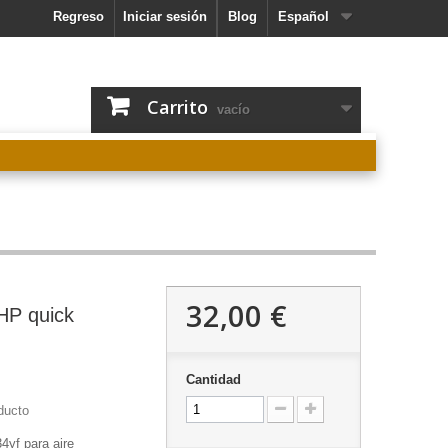
Regreso
Iniciar sesión
Blog
Español
Carrito
vacío
32,00 €
HP quick
Cantidad
ducto
yf para aire