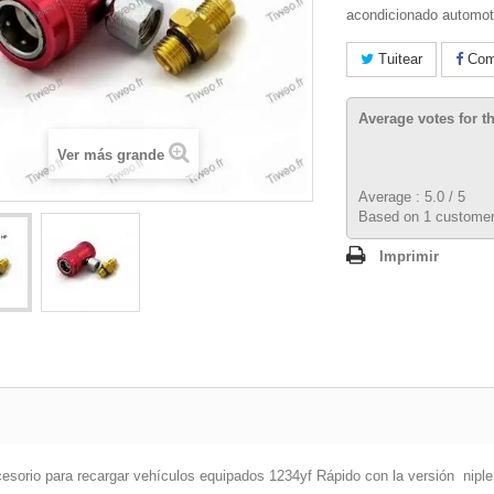
acondicionado automot
Tuitear
Comp
Average votes for t
Ver más grande
Average :
5.0
/
5
Based on
1
customer
Imprimir
esorio para recargar vehículos equipados
1234yf
Rápido con la versión
niple