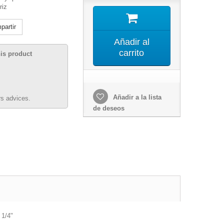
riz
artir
Añadir al
carrito
his product
Añadir a la lista
s advices.
de deseos
 1/4"