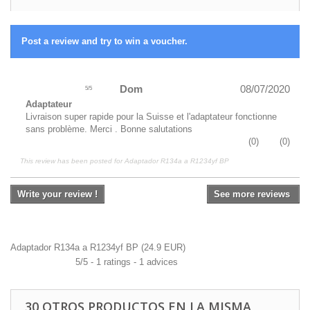
Post a review and try to win a voucher.
Dom
08/07/2020
5
/
5
Adaptateur
Livraison super rapide pour la Suisse et l'adaptateur fonctionne
sans problème. Merci . Bonne salutations
(
0
)
(
0
)
This review has been posted for
Adaptador R134a a R1234yf BP
Write your review !
See more reviews
Adaptador R134a a R1234yf BP
(
24.9
EUR
)
5
/
5
-
1
ratings -
1
advices
30 OTROS PRODUCTOS EN LA MISMA