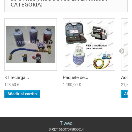
CATEGORÍA:
Kit recarga...
Paquete de...
Acopl
128,50 €
1 190,00 €
21,50 
Añadir al carrito
Añad
Tiweo
SIRET 51007075800014