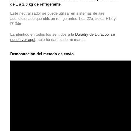
de 1 a 2,3 kg de refrigerante.
Este neutralizador se puede utilizar en sistemas de aire
acondicionado que utilizan refrigerantes 12a, 22a, 502a, R12 y
R134a.
Es idéntico en todos los sentidos a la
Duradry de Duracool se
puede ver aquí
, solo ha cambiado mi marca
Demostración del método de envío