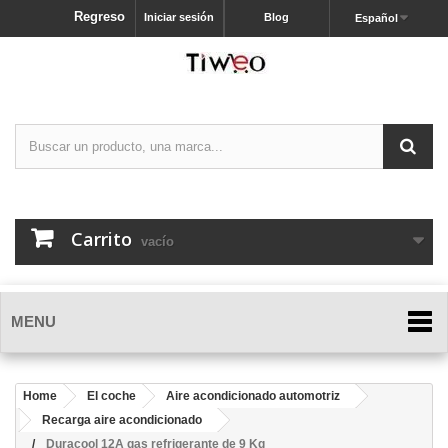
Regreso
Iniciar sesión
Blog
Español
Carrito
vacío
MENU
Home
El coche
Aire acondicionado automotriz
Recarga aire acondicionado
Duracool 12A gas refrigerante de 9 Kg