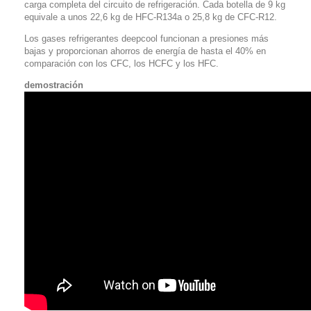
carga completa del circuito de refrigeración. Cada botella de 9 kg
equivale a unos 22,6 kg de HFC-R134a o 25,8 kg de CFC-R12.
Los gases refrigerantes deepcool funcionan a presiones más
bajas y proporcionan ahorros de energía de hasta el 40% en
comparación con los CFC, los HCFC y los HFC.
demostración