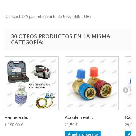
Duracool 12A gas refrigerante de 9 Kg
(
989
EUR
)
30 OTROS PRODUCTOS EN LA MISMA
CATEGORÍA:
Paquete de...
Acoplamient...
Rápid
1 190,00 €
21,50 €
29,90 
Añadir al carrito
Añad