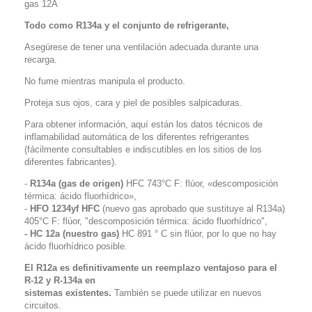
gas 12A
Todo como R134a y el conjunto de refrigerante,
Asegúrese de tener una ventilación adecuada durante una
recarga.
No fume mientras manipula el producto.
Proteja sus ojos, cara y piel de posibles salpicaduras.
Para obtener información, aquí están los datos técnicos de
inflamabilidad automática de los diferentes refrigerantes
(fácilmente consultables e indiscutibles en los sitios de los
diferentes fabricantes).
-
R134a (gas de origen)
HFC 743°C F: flúor, «descomposición
térmica: ácido fluorhídrico»,
-
HFO 1234yf HFC
(nuevo gas aprobado que sustituye al R134a)
405°C F: flúor, "descomposición térmica: ácido fluorhídrico",
- HC 12a (nuestro gas)
HC 891 ° C sin flúor, por lo que no hay
ácido fluorhídrico posible.
El R12a es definitivamente un reemplazo ventajoso para el
R-12 y R-134a en
sistemas existentes.
También se puede utilizar en nuevos
circuitos.