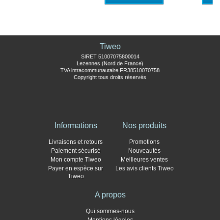
Tiweo
SIRET 51007075800014
Lezennes (Nord de France)
TVA intracommunautaire FR38510070758
Copyright tous droits réservés
Informations
Nos produits
Livraisons et retours
Promotions
Paiement sécurisé
Nouveautés
Mon compte Tiweo
Meilleures ventes
Payer en espèce sur
Les avis clients Tiweo
Tiweo
A propos
Qui sommes-nous