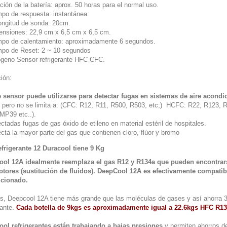
ón de la batería: aprox. 50 horas para el normal uso.
 de respuesta: instantánea.
gitud de sonda: 20cm.
iones: 22,9 cm x 6,5 cm x 6,5 cm.
 de calentamiento: aproximadamente 6 segundos.
o de Reset: 2 ~ 10 segundos
no Sensor refrigerante HFC CFC.
ión:
e sensor puede utilizarse para detectar fugas en sistemas de aire acondi
e pero no se limita a: (CFC: R12, R11, R500, R503, etc;) HCFC: R22, R123, 
MP39 etc..).
adas fugas de gas óxido de etileno en material estéril de hospitales.
a la mayor parte del gas que contienen cloro, flúor y bromo
efrigerante 12 Duracool tiene 9 Kg
ol 12A idealmente reemplaza el gas R12 y R134a que pueden encontrarse
otores
(
sustitución de fluidos)
. DeepCool 12A es efectivamente compatible
icionado.
, Deepcool 12A tiene más grande que las moléculas de gases y así ahorra 30
rante.
Cada botella de 9kgs es aproximadamente igual a 22.6kgs HFC R134
ol refrigerantes están trabajando a bajas presiones
y permiten ahorros d