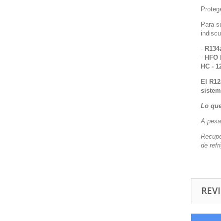
Protege
Para su
indiscu
-
R134a
-
HFO 
HC - 1
El R12
sistem
Lo que
A pesa
Recupe
de refr
REVI