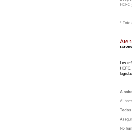
HCFC 
* Foto 
Aten
razone
Los re
HCFC. 
legisla
A sabe
Al hace
Todos 
Asegur
No fum