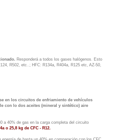
cionado.
Responderá a todos los gases halógenos. Esto
R124, R502, etc..; HFC: R134a, R404a, R125 etc, AZ-50,
 en los circuitos de enfriamiento de vehículos
 con lo dos aceites (mineral y sintético) aire
 a 40% de gas en la carga completa del circuito
a o 25,8 kg de CFC - R12.
e energía de hasta un 40% en comparación con los CFC,