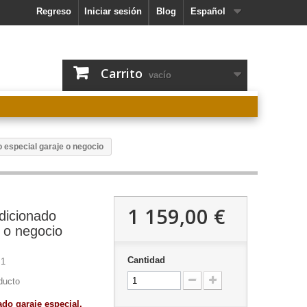
Regreso
Iniciar sesión
Blog
Español
Carrito
vacío
 especial garaje o negocio
1 159,00 €
dicionado
e o negocio
Cantidad
1
ducto
do garaje especial,