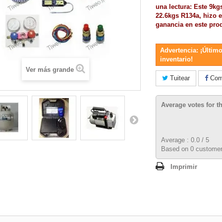
una lectura:
Este 9kgs
22.6kgs R134a, hizo e
ganancia en este pro
Advertencia: ¡Último
inventario!
Ver más grande
Tuitear
Comp
Average votes for t
Average :
0.0
/
5
Based on
0
customer
Imprimir