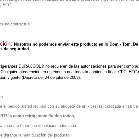
y HFC.
de no-contractual
ción:
Nosotros no podemos enviar este producto en lo Dom - Tom. De h
s de seguridad
frigerantes DURACOOL® no requieren de las autorizaciones para ser comprado
Cualquier intervención en un circuito que todavía contienen flúor: CFC, HFC 
ción vigente (Decreto del 04 de julio de 2009).
r:
r el pedido, usted recibirá con su etiqueta de un kit (s) (s) colocada en su 
R134a como refrigerante fluidos todos,
a un costo tener una ventilación adecuada.
e durante la manipulación del producto.