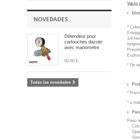
Vacío 
Dist
NOVEDADES
* Cole
Entreg
Détendeur pour
1/4 he
cartouches dazote
longit
avec manomètre
Presió
Explos
92,50 €
* De ac
Todas las novedades
Prof
* Prec
* o má
Para
Peso n
Color:
Operac
Sensib