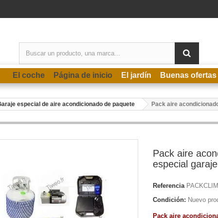
El coche
Página de inicio
El jardín
Buenas ofertas
araje especial de aire acondicionado de paquete
Pack aire acondicionado
Pack aire acon
especial garaj
Referencia
PACKCLIM
Condición:
Nuevo pro
Pack aire acondiciona