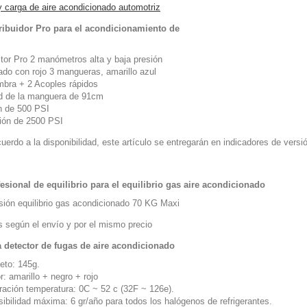
y carga de aire acondicionado automotriz
ribuidor Pro para el acondicionamiento de
ctor Pro 2 manómetros alta y baja presión
ado con rojo 3 mangueras, amarillo azul
mbra + 2 Acoples rápidos
ud de la manguera de 91cm
n de 500 PSI
ión de 2500 PSI
uerdo a la disponibilidad, este artículo se entregarán en indicadores de versi
esional de equilibrio para el equilibrio gas aire acondicionado
isión equilibrio gas acondicionado 70 KG Maxi
s según el envío y por el mismo precio
 detector de fugas de aire acondicionado
eto: 145g.
 amarillo + negro + rojo
ión temperatura: 0C ~ 52 c (32F ~ 126e).
ilidad máxima: 6 gr/año para todos los halógenos de refrigerantes.