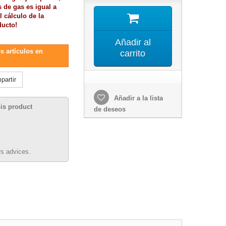
 de gas es igual a
l cálculo de la
ducto!
Añadir al
s artículos en
carrito
artir
Añadir a la lista
his product
de deseos
s advices.