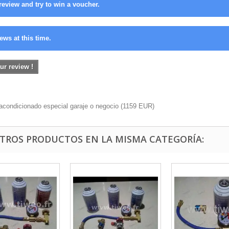
review and try to win a voucher.
ews at this time.
ur review !
acondicionado especial garaje o negocio
(
1159
EUR
)
OTROS PRODUCTOS EN LA MISMA CATEGORÍA: