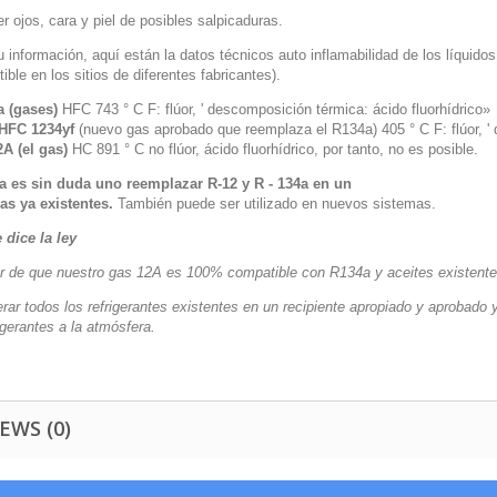
r ojos, cara y piel de posibles salpicaduras.
 información, aquí están la datos técnicos auto inflamabilidad de los líquidos
tible en los sitios de diferentes fabricantes).
 (gases)
HFC 743 ° C F: flúor, ' descomposición térmica: ácido fluorhídrico»
HFC 1234yf
(nuevo gas aprobado que reemplaza el R134a) 405 ° C F: flúor, ' 
2A (el gas)
HC 891 ° C no flúor, ácido fluorhídrico, por tanto, no es posible.
a es sin duda uno reemplazar R-12 y R - 134a en un
as ya existentes.
También puede ser utilizado en nuevos sistemas.
 dice la ley
r de que nuestro gas 12A es 100% compatible con R134a y aceites existentes, 
rar todos los refrigerantes existentes en un recipiente apropiado y aprobado
igerantes a la atmósfera.
EWS (0)