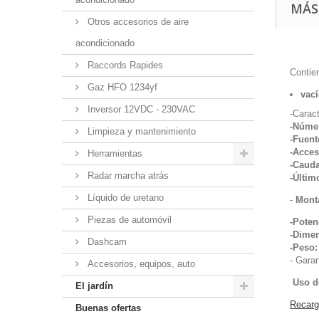
MÁS
Otros accesorios de aire
acondicionado
Raccords Rapides
Contie
Gaz HFO 1234yf
vací
Inversor 12VDC - 230VAC
-Caract
-Númer
Limpieza y mantenimiento
-Fuent
-Acces
Herramientas
-Cauda
Radar marcha atrás
-Últim
Líquido de uretano
-
Mont
Piezas de automóvil
-Poten
-Dime
Dashcam
-Peso:
-
Garan
Accesorios, equipos, auto
Uso de
El jardín
Recarga
Buenas ofertas