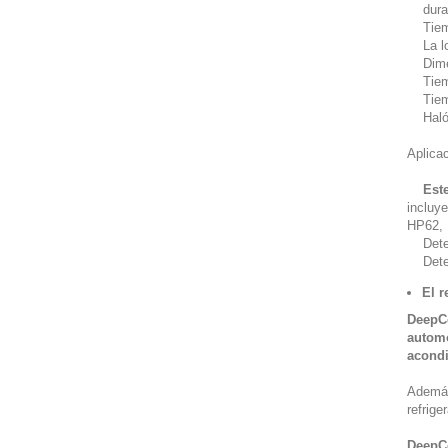
duraci
Tiempo
La lon
Dimens
Tiempo
Tiemp
Halóge
Aplicac
Est
incluy
HP62, 
Detect
Detect
El r
DeepCo
autom
acond
Además
refrige
DeepCo