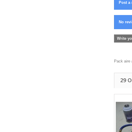
Post a 
No revi
Write yo
Pack aire 
29 