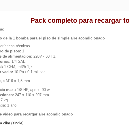
Pack completo para recargar t
ne:
o de la 1 bomba para el piso de simple aire acondicionado
erísticas técnicas.
o de pisos:
1
e de alimentación:
220V - 50 Hz.
orios:
1/4 SAE
l:
1 CFM, m3/h 1,7.
o vacío:
10 Pa / 0,1 milibar
aje
M16 x 1,5 mm
cia max.:
1/8 HP, aprox. 90 w.
nsiones:
247 x 110 x 207 mm.
7 kg.
tía:
1 año
 video para recargar aire acondicionado
 clim (single)