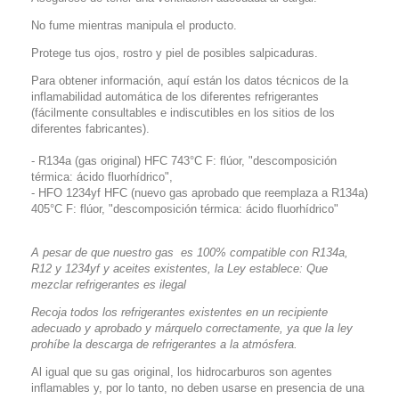
No fume mientras manipula el producto.
Protege tus ojos, rostro y piel de posibles salpicaduras.
Para obtener información, aquí están los datos técnicos de la
inflamabilidad automática de los diferentes refrigerantes
(fácilmente consultables e indiscutibles en los sitios de los
diferentes fabricantes).
-
R134a (gas original)
HFC 743°C F: flúor, "descomposición
térmica: ácido fluorhídrico",
-
HFO 1234yf HFC
(nuevo gas aprobado que reemplaza a R134a)
405°C F: flúor, "descomposición térmica: ácido fluorhídrico"
A pesar de que nuestro gas
es 100% compatible con R134a,
R12 y 1234yf y aceites existentes, la Ley establece: Que
mezclar refrigerantes es ilegal
Recoja todos los refrigerantes existentes en un recipiente
adecuado y aprobado y márquelo correctamente, ya que la ley
prohíbe la descarga de refrigerantes a la atmósfera.
Al igual que su gas original, los hidrocarburos son agentes
inflamables y, por lo tanto, no deben usarse en presencia de una