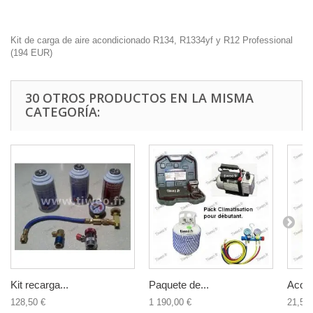
Kit de carga de aire acondicionado R134, R1334yf y R12 Professional
(
194
EUR
)
30 OTROS PRODUCTOS EN LA MISMA
CATEGORÍA:
Kit recarga...
Paquete de...
Acopl
128,50 €
1 190,00 €
21,50 