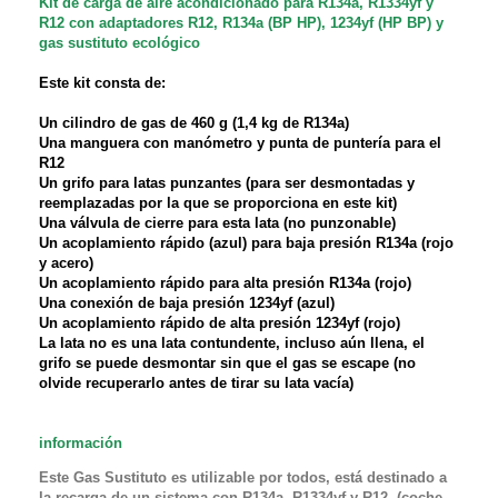
Kit de carga de aire acondicionado para R134a, R1334yf y
R12 con adaptadores R12, R134a (BP HP), 1234yf (HP BP) y
gas sustituto ecológico
Este kit consta de:
Un cilindro de gas de 460 g (1,4 kg de R134a)
Una manguera con manómetro y punta de puntería para el
R12
Un grifo para latas punzantes (para ser desmontadas y
reemplazadas por la que se proporciona en este kit)
Una válvula de cierre para esta lata (no punzonable)
Un acoplamiento rápido (azul) para baja presión R134a (rojo
y acero)
Un acoplamiento rápido para alta presión R134a (rojo)
Una conexión de baja presión 1234yf (azul)
Un acoplamiento rápido de alta presión 1234yf (rojo)
La lata no es una lata contundente, incluso aún llena, el
grifo se puede desmontar sin que el gas se escape (no
olvide recuperarlo antes de tirar su lata vacía)
información
Este Gas Sustituto es utilizable por todos, está destinado a
la recarga de un sistema con R134a, R1334yf y R12. (coche,