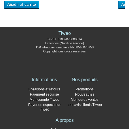
Añadir al carrito
Añad
Tiweo
SIRET 51007075800014
Lezennes (Nord de France)
TVA intracommunautaire FR38510070758
Copyright tous droits réservés
Informations
Nos produits
Livraisons et retours
Promotions
Paiement sécurisé
Nouveautés
Mon compte Tiweo
Meilleures ventes
Payer en espèce sur
Les avis clients Tiweo
Tiweo
A propos