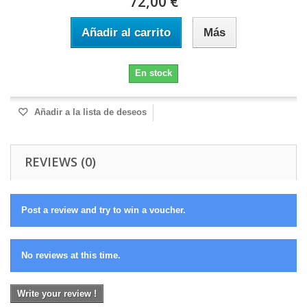
72,00 €
Añadir al carrito
Más
En stock
Añadir a la lista de deseos
REVIEWS (0)
Post a review and try to win a voucher.
No reviews at this time.
Write your review !