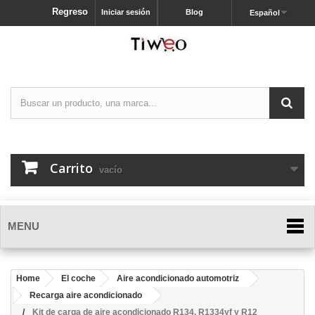
Regreso
Iniciar sesión
Blog
Español
Carrito
vacío
MENU
Home
El coche
Aire acondicionado automotriz
Recarga aire acondicionado
Kit de carga de aire acondicionado R134, R1334yf y R12