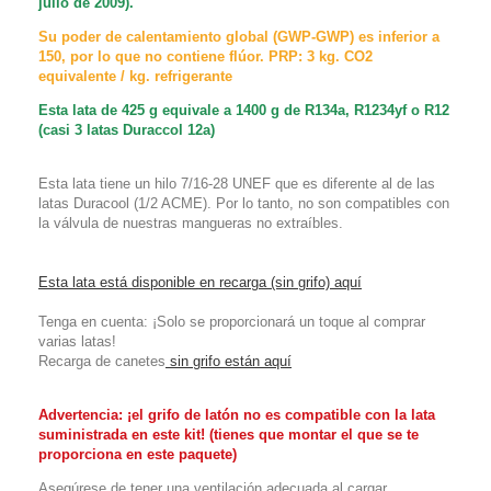
julio de 2009).
Su poder de calentamiento global (GWP-GWP) es inferior a
150, por lo que no contiene flúor. PRP: 3 kg. CO2
equivalente / kg. refrigerante
Esta lata de 425 g equivale a 1400 g de R134a, R1234yf o R12
(casi 3 latas Duraccol 12a)
Esta lata tiene un hilo 7/16-28 UNEF que es diferente al de las
latas Duracool (1/2 ACME). Por lo tanto, no son compatibles con
la válvula de nuestras mangueras no extraíbles.
Esta lata está disponible en recarga (sin grifo) aquí
Tenga en cuenta: ¡Solo se proporcionará un toque al comprar
varias latas!
Recarga de canetes
sin grifo están aquí
Advertencia: ¡el grifo de latón no es compatible con la lata
suministrada en este kit! (tienes que montar el que se te
proporciona en este paquete)
Asegúrese de tener una ventilación adecuada al cargar.