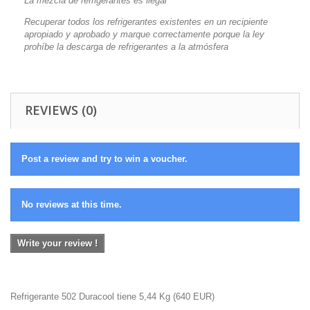
La mezcla de refrigerantes es ilegal
Recuperar todos los refrigerantes existentes en un recipiente
apropiado y aprobado y marque correctamente porque la ley
prohíbe la descarga de refrigerantes a la atmósfera
REVIEWS (0)
Post a review and try to win a voucher.
No reviews at this time.
Write your review !
Refrigerante 502 Duracool tiene 5,44 Kg
(
640
EUR
)