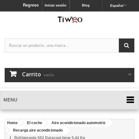
Regreso
Iniciar sesión
Blog
Español
Carrito
vacío
MENU
Home
El coche
Aire acondicionado automotriz
Recarga aire acondicionado
Refrigerante 502 Duracool tiene 5,44 Kg