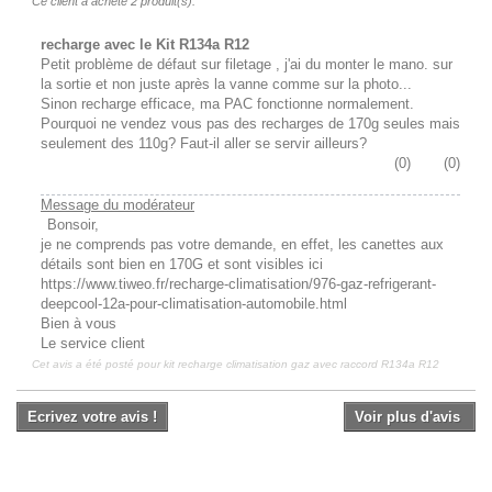
Ce client a acheté 2 produit(s).
recharge avec le Kit R134a R12
Petit problème de défaut sur filetage , j'ai du monter le mano. sur
la sortie et non juste après la vanne comme sur la photo...
Sinon recharge efficace, ma PAC fonctionne normalement.
Pourquoi ne vendez vous pas des recharges de 170g seules mais
seulement des 110g? Faut-il aller se servir ailleurs?
(
0
)
(
0
)
Message du modérateur
Bonsoir,
je ne comprends pas votre demande, en effet, les canettes aux
détails sont bien en 170G et sont visibles ici
https://www.tiweo.fr/recharge-climatisation/976-gaz-refrigerant-
deepcool-12a-pour-climatisation-automobile.html
Bien à vous
Le service client
Cet avis a été posté pour
kit recharge climatisation gaz avec raccord R134a R12
Ecrivez votre avis !
Voir plus d'avis