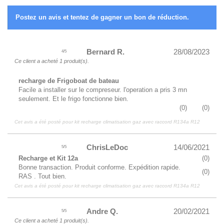
Postez un avis et tentez de gagner un bon de réduction.
Bernard R.
28/08/2023
4
/
5
Ce client a acheté 1 produit(s).
recharge de Frigoboat de bateau
Facile a installer sur le compreseur. l'operation a pris 3 mn
seulement. Et le frigo fonctionne bien.
(
0
)
(
0
)
Cet avis a été posté pour
kit recharge climatisation gaz avec raccord R134a R12
ChrisLeDoc
14/06/2021
5
/
5
Recharge et Kit 12a
(
0
)
Bonne transaction. Produit conforme. Expédition rapide.
(
0
)
RAS . Tout bien.
Cet avis a été posté pour
kit recharge climatisation gaz avec raccord R134a R12
Andre Q.
20/02/2021
5
/
5
Ce client a acheté 1 produit(s).