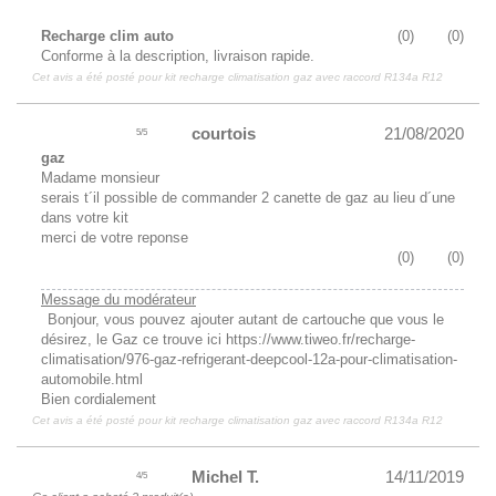
Recharge clim auto
(
0
)
(
0
)
Conforme à la description, livraison rapide.
Cet avis a été posté pour
kit recharge climatisation gaz avec raccord R134a R12
courtois
21/08/2020
5
/
5
gaz
Madame monsieur
serais t´il possible de commander 2 canette de gaz au lieu d´une
dans votre kit
merci de votre reponse
(
0
)
(
0
)
Message du modérateur
Bonjour, vous pouvez ajouter autant de cartouche que vous le
désirez, le Gaz ce trouve ici https://www.tiweo.fr/recharge-
climatisation/976-gaz-refrigerant-deepcool-12a-pour-climatisation-
automobile.html
Bien cordialement
Cet avis a été posté pour
kit recharge climatisation gaz avec raccord R134a R12
Michel T.
14/11/2019
4
/
5