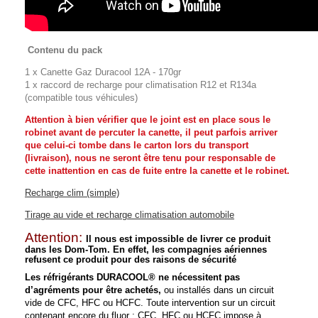
Contenu du pack
1 x Canette Gaz Duracool 12A - 170gr
1 x raccord de recharge pour climatisation R12 et R134a
(compatible tous véhicules)
Attention à bien vérifier que le joint est en place sous le
robinet avant de percuter la canette, il peut parfois arriver
que celui-ci tombe
dans le carton lors du transport
(livraison), nous ne seront être tenu pour responsable de
cette inattention en cas de fuite entre la canette et le robinet.
Recharge clim (simple)
Tirage au vide et recharge climatisation automobile
Attention:
Il nous est impossible de livrer ce produit
dans les Dom-Tom. En effet, les compagnies aériennes
refusent ce produit pour des raisons de sécurité
Les réfrigérants DURACOOL® ne nécessitent pas
d’agréments pour être achetés,
ou installés dans un circuit
vide de CFC, HFC ou HCFC. Toute intervention sur un circuit
contenant encore du fluor : CFC, HFC ou HCFC impose à