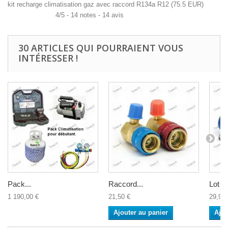
kit recharge climatisation gaz avec raccord R134a R12
(
75.5
EUR
)
4
/
5
-
14
notes -
14
avis
30 ARTICLES QUI POURRAIENT VOUS
INTÉRESSER !
Pack...
Raccord...
Lot de
1 190,00 €
21,50 €
29,90 
Ajouter au panier
Ajou