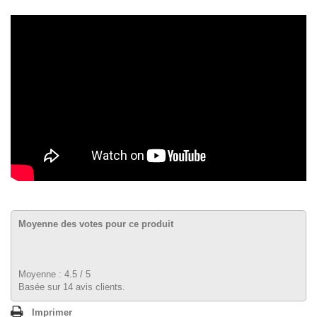
Moyenne des votes pour ce produit
Moyenne :
4.5
/
5
Basée sur
14
avis clients.
Imprimer