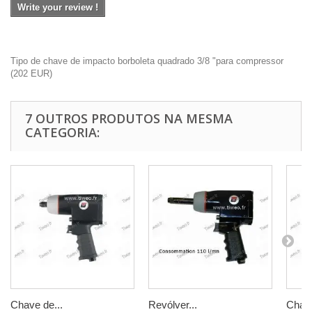
Write your review !
Tipo de chave de impacto borboleta quadrado 3/8 "para compressor
(
202
EUR
)
7 OUTROS PRODUTOS NA MESMA
CATEGORIA:
Chave de...
Revólver...
Chave