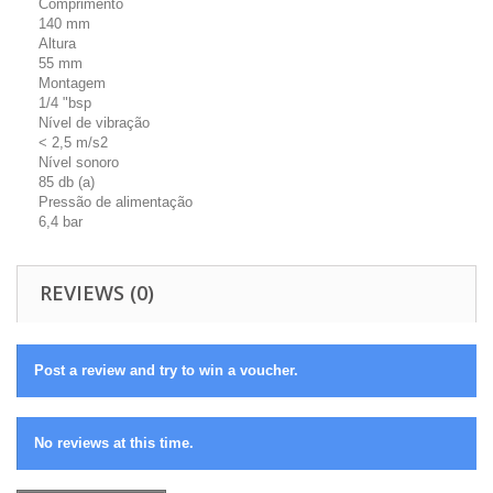
Comprimento
140 mm
Altura
55 mm
Montagem
1/4 "bsp
Nível de vibração
< 2,5 m/s2
Nível sonoro
85 db (a)
Pressão de alimentação
6,4 bar
REVIEWS (0)
Post a review and try to win a voucher.
No reviews at this time.