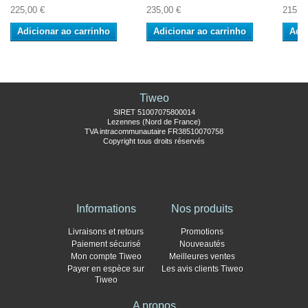
225,00 €
235,00 €
215,9
Adicionar ao carrinho
Adicionar ao carrinho
Adic
Tiweo
SIRET 51007075800014
Lezennes (Nord de France)
TVA intracommunautaire FR38510070758
Copyright tous droits réservés
Informations
Nos produits
Livraisons et retours
Promotions
Paiement sécurisé
Nouveautés
Mon compte Tiweo
Meilleures ventes
Payer en espèce sur
Les avis clients Tiweo
Tiweo
A propos