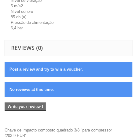
Nível de vibração
5 m/s2
Nível sonoro
85 db (a)
Pressão de alimentação
6,4 bar
REVIEWS (0)
Post a review and try to win a voucher.
No reviews at this time.
Write your review !
Chave de impacto composto quadrado 3/8 "para compressor
(
203.9
EUR
)