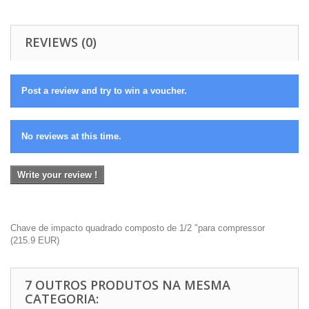
REVIEWS (0)
Post a review and try to win a voucher.
No reviews at this time.
Write your review !
Chave de impacto quadrado composto de 1/2 "para compressor
(
215.9
EUR
)
7 OUTROS PRODUTOS NA MESMA
CATEGORIA: