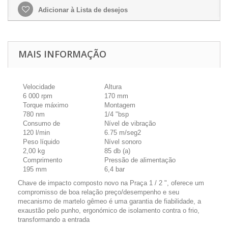
Adicionar à Lista de desejos
MAIS INFORMAÇÃO
Velocidade
Altura
6 000 rpm
170 mm
Torque máximo
Montagem
780 nm
1/4 "bsp
Consumo de
Nível de vibração
120 l/min
6.75 m/seg2
Peso líquido
Nível sonoro
2,00 kg
85 db (a)
Comprimento
Pressão de alimentação
195 mm
6,4 bar
Chave de impacto composto novo na Praça 1 / 2 ", oferece um
compromisso de boa relação preço/desempenho e seu
mecanismo de martelo gêmeo é uma garantia de fiabilidade, a
exaustão pelo punho, ergonómico de isolamento contra o frio,
transformando a entrada