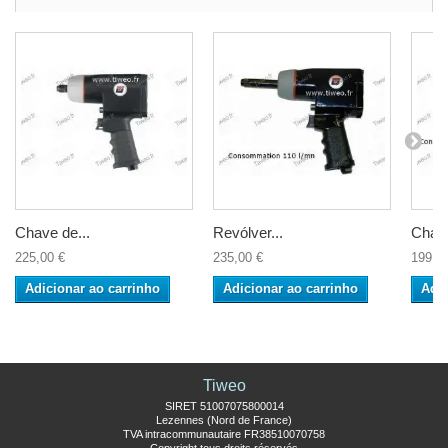
Chave de...
Revólver...
Chave
225,00 €
235,00 €
199,9
Adicionar ao carrinho
Adicionar ao carrinho
Adic
Tiweo
SIRET 51007075800014
Lezennes (Nord de France)
TVA intracommunautaire FR38510070758