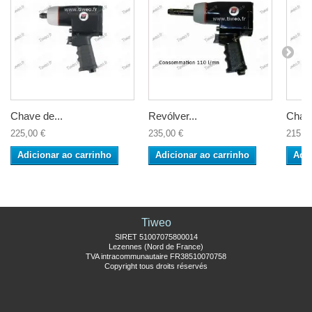
Chave de...
Revólver...
Chave
225,00 €
235,00 €
215,9
Adicionar ao carrinho
Adicionar ao carrinho
Adic
Tiweo
SIRET 51007075800014
Lezennes (Nord de France)
TVA intracommunautaire FR38510070758
Copyright tous droits réservés