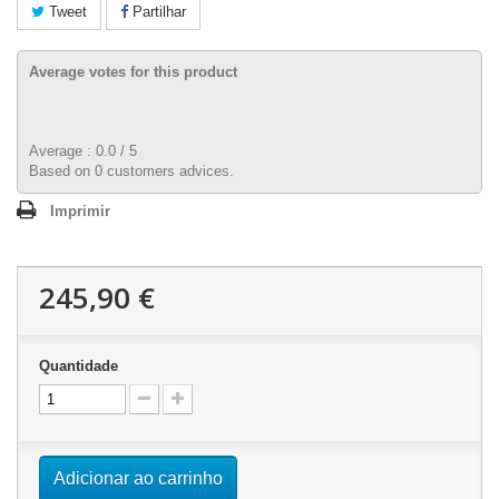
Tweet
Partilhar
Average votes for this product
Average :
0.0
/
5
Based on
0
customers advices.
Imprimir
245,90 €
Quantidade
Adicionar ao carrinho