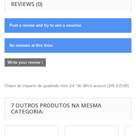
REVIEWS (0)
Post a review and try to win a voucher.
No reviews at this time.
Write your review !
Chave de impacto de quadrado mini 1/4 "de difícil acesso
(
245.9
EUR
)
7 OUTROS PRODUTOS NA MESMA
CATEGORIA: