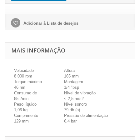
Adicionar à Lista de desejos
MAIS INFORMAÇÃO
Velocidade
Altura
8 000 rpm
165 mm
Torque máximo
Montagem
46 nm
1/4 "bsp
Consumo de
Nível de vibração
85 l/min
< 2,5 m/s2
Peso líquido
Nível sonoro
1,06 kg
79 db (a)
Comprimento
Pressão de alimentação
129 mm
6,4 bar