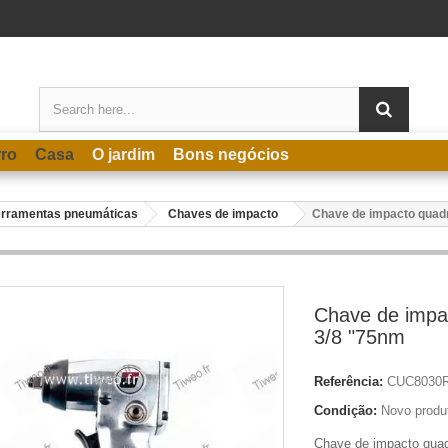
rro
Casa
O jardim
Bons negócios
erramentas pneumáticas
Chaves de impacto
Chave de impacto quad
Chave de impa
3/8 "75nm
Referência:
CUC8030
Condição:
Novo produ
Chave de impacto quadr