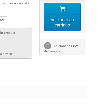
s, com desvio lateral e
Adicionar ao
lhar
carrinho
his product
Adicionar à Lista
de desejos
s advices.