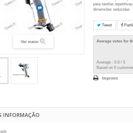
para tarefas repetitiva
dimensões reduzidas
Tweet
Parti
Average votes for t
Ver maior
Average :
0.0
/
5
Based on
0
customer
Imprimir
S INFORMAÇÃO
dade