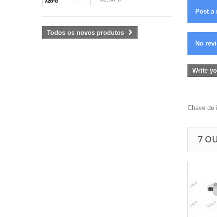
Post a 
Todos os novos produtos
No revi
Write yo
Chave de 
7 O