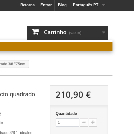
Retorna
Entrar
Blog
Português PT
Carrinho
(vazio)
rado 3/8 "75nm
210,90 €
cto quadrado
Quantidade
R
to
ado 3/8 ", idealee