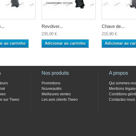
...
Revólver...
Chave de...
235,00 €
215,90 €
ar ao carrinho
Adicionar ao carrinho
Adicionar ao car
s
Nos produits
A propos
tours
Promotions
Qui sommes-no
isé
Nouveautés
Mentions légale
weo
Meilleures ventes
Conditions géné
e sur Tiweo
Les avis clients Tiweo
Contactez-nous