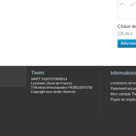
Chave de
225,00 €
Adicion
Tiweo
Information
SIRET 51007075800014
Livraisons et re
Lezennes (Nord de France)
TVA intracommunautaire FR38510070758
Paiement sécur
Copyright tous droits réservés
Mon compte Ti
Payer en espèc