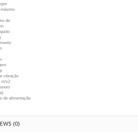
 rpm
e máximo
mo de
in
íquido
g
imento
m
m
gem
sp
de vibração
5 m/s2
sonoro
a)
o de alimentação
EWS (0)