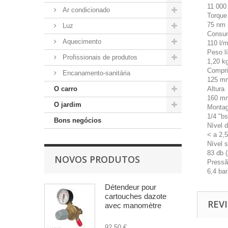
11 000
Ar condicionado
Torqu
75 nm
Luz
Consu
Aquecimento
110 l/m
Peso l
Profissionais de produtos
1,20 k
Compr
Encanamento-sanitária
125 m
O carro
Altura
160 m
O jardim
Monta
1/4 "b
Bons negócios
Nível 
< a 2,
Nível 
83 db (
NOVOS PRODUTOS
Pressã
6,4 bar
Détendeur pour
cartouches dazote
REVI
avec manomètre
92,50 €