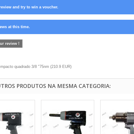
review and try to win a voucher.
ews at this time.
ur review !
impacto quadrado 3/8 "75nm
(
210.9
EUR
)
UTROS PRODUTOS NA MESMA CATEGORIA: