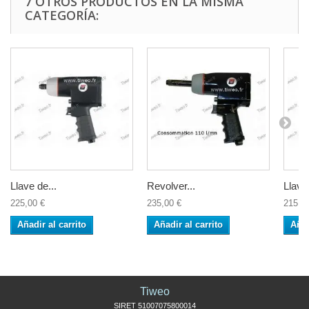
7 OTROS PRODUCTOS EN LA MISMA
CATEGORÍA:
Llave de...
Revolver...
Llave 
225,00 €
235,00 €
215,9
Añadir al carrito
Añadir al carrito
Añad
Tiweo
SIRET 51007075800014