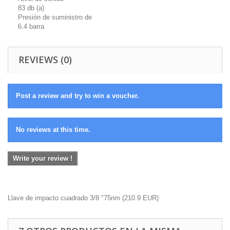
83 db (a)
Presión de suministro de
6.4 barra
REVIEWS (0)
Post a review and try to win a voucher.
No reviews at this time.
Write your review !
Llave de impacto cuadrado 3/8 "75nm
(
210.9
EUR
)