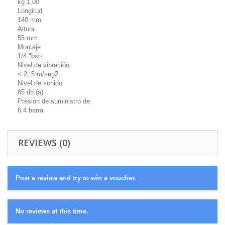
kg 1,00
Longitud
140 mm
Altura
55 mm
Montaje
1/4 "bsp
Nivel de vibración
< 2, 5 m/seg2
Nivel de sonido
85 db (a)
Presión de suministro de
6.4 barra
REVIEWS (0)
Post a review and try to win a voucher.
No reviews at this time.