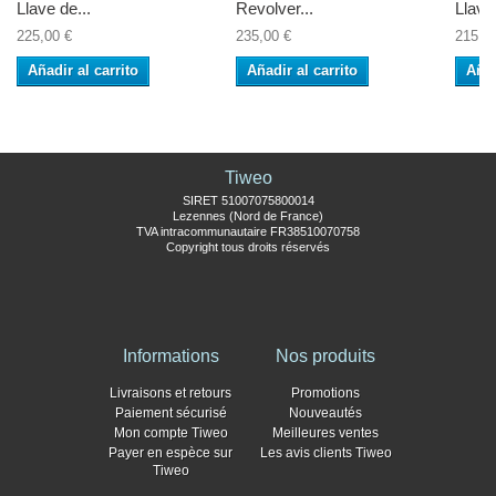
Llave de...
Revolver...
Llave 
225,00 €
235,00 €
215,9
Añadir al carrito
Añadir al carrito
Añad
Tiweo
SIRET 51007075800014
Lezennes (Nord de France)
TVA intracommunautaire FR38510070758
Copyright tous droits réservés
Informations
Nos produits
Livraisons et retours
Promotions
Paiement sécurisé
Nouveautés
Mon compte Tiweo
Meilleures ventes
Payer en espèce sur
Les avis clients Tiweo
Tiweo