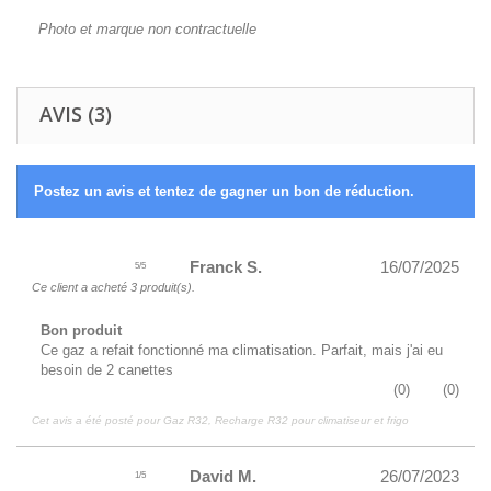
Photo et marque non contractuelle
AVIS (3)
Postez un avis et tentez de gagner un bon de réduction.
Franck S.
16/07/2025
5
/
5
Ce client a acheté 3 produit(s).
Bon produit
Ce gaz a refait fonctionné ma climatisation. Parfait, mais j'ai eu
besoin de 2 canettes
(
0
)
(
0
)
Cet avis a été posté pour
Gaz R32, Recharge R32 pour climatiseur et frigo
David M.
26/07/2023
1
/
5