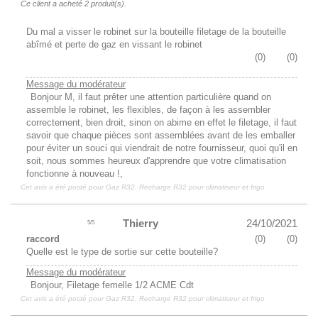
Ce client a acheté 2 produit(s).
Du mal a visser le robinet sur la bouteille filetage de la bouteille
abîmé et perte de gaz en vissant le robinet
(
0
)
(
0
)
Message du modérateur
Bonjour M, il faut prêter une attention particulière quand on
assemble le robinet, les flexibles, de façon à les assembler
correctement, bien droit, sinon on abime en effet le filetage, il faut
savoir que chaque pièces sont assemblées avant de les emballer
pour éviter un souci qui viendrait de notre fournisseur, quoi qu'il en
soit, nous sommes heureux d'apprendre que votre climatisation
fonctionne à nouveau !,
Cet avis a été posté pour
Gaz R32, Recharge R32 pour climatiseur et frigo
Thierry
24/10/2021
5
/
5
raccord
(
0
)
(
0
)
Quelle est le type de sortie sur cette bouteille?
Message du modérateur
Bonjour, Filetage femelle 1/2 ACME Cdt
Cet avis a été posté pour
Gaz R32, Recharge R32 pour climatiseur et frigo