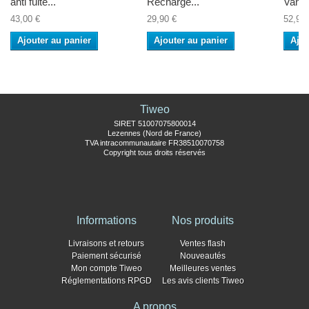
anti fuite...
Recharge...
Vanne
43,00 €
29,90 €
52,90 
Ajouter au panier
Ajouter au panier
Ajou
Tiweo
SIRET 51007075800014
Lezennes (Nord de France)
TVA intracommunautaire FR38510070758
Copyright tous droits réservés
Informations
Nos produits
Livraisons et retours
Ventes flash
Paiement sécurisé
Nouveautés
Mon compte Tiweo
Meilleures ventes
Réglementations RPGD
Les avis clients Tiweo
A propos