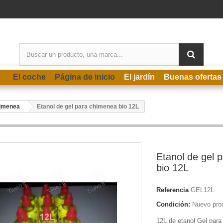
El coche
Página de inicio
El jardín
Buenas ofertas
himenea
Etanol de gel para chimenea bio 12L
Etanol de gel 
bio 12L
Referencia
GEL12L
Condición:
Nuevo pro
12L de etanol Gel para