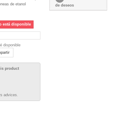
eneas de etanol
de deseos
o está disponible
é disponible
artir
his product
s advices.