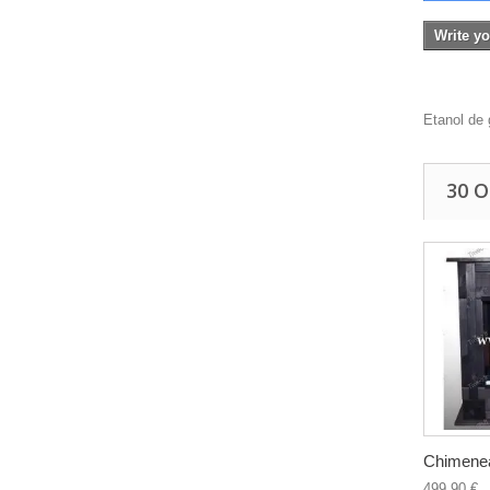
Write yo
Etanol de 
30 
Chimenea
499,90 €