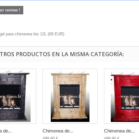
ur review !
gel para chimenea bio 12L
(
68
EUR
)
OTROS PRODUCTOS EN LA MISMA CATEGORÍA:
 de...
Chimenea de...
Chimenea de...
499,90 €
499,90 €