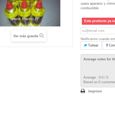
c
para aparatos y chim
combustible
Este producto ya n
Ver más grande
Notificarme cuando est
Tuitear
Comp
Average votes for t
Average :
0.0
/
5
Based on
0
customer
Imprimir