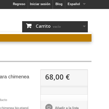
Regreso
Iniciar sesión
Blog
Español
Carrito
vacío
68,00 €
para chimenea
ducto
 chimenea bio-etanol,
Añadir a la lista