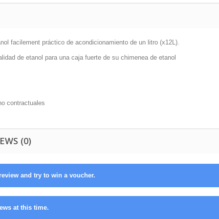
nol f
acilement práctico de acondicionamiento de un litro (x12L).
alidad de etanol para una caja fuerte de su chimenea de etanol
no contractuales
EWS (0)
review and try to win a voucher.
ews at this time.