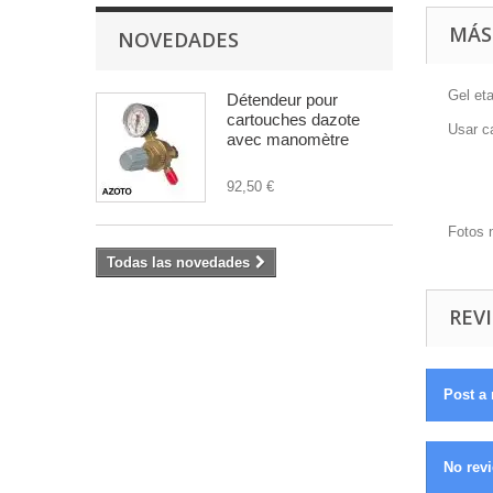
MÁS
NOVEDADES
Gel eta
Détendeur pour
cartouches dazote
Usar c
avec manomètre
92,50 €
Fotos 
Todas las novedades
REVI
Post a 
No revi