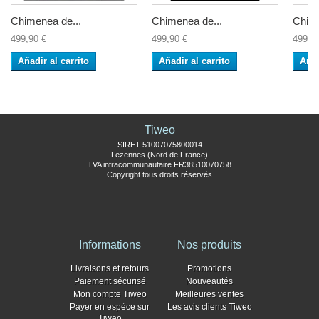
Chimenea de...
Chimenea de...
Chime
499,90 €
499,90 €
499,9
Añadir al carrito
Añadir al carrito
Añad
Tiweo
SIRET 51007075800014
Lezennes (Nord de France)
TVA intracommunautaire FR38510070758
Copyright tous droits réservés
Informations
Nos produits
Livraisons et retours
Promotions
Paiement sécurisé
Nouveautés
Mon compte Tiweo
Meilleures ventes
Payer en espèce sur
Les avis clients Tiweo
Tiweo