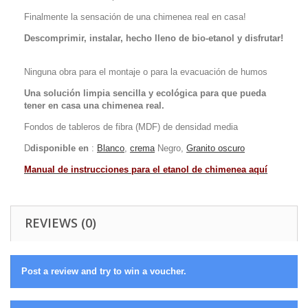
Finalmente la sensación de una chimenea real en casa!
Descomprimir, instalar, hecho lleno de bio-etanol y disfrutar!
Ninguna obra para el montaje o para la evacuación de humos
Una solución limpia sencilla y ecológica para que pueda
tener en casa una chimenea real.
Fondos de tableros de fibra (MDF) de densidad media
D
disponible en
:
Blanco
,
crema
Negro,
Granito oscuro
Manual de instrucciones para el etanol de chimenea aquí
REVIEWS (0)
Post a review and try to win a voucher.