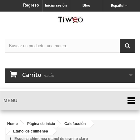
Regreso
Iniciar sesión
Blog
Español
Carrito
vacío
MENU
Home
Página de inicio
Calefacción
Etanol de chimenea
Esquina chimenea etanol de granito claro