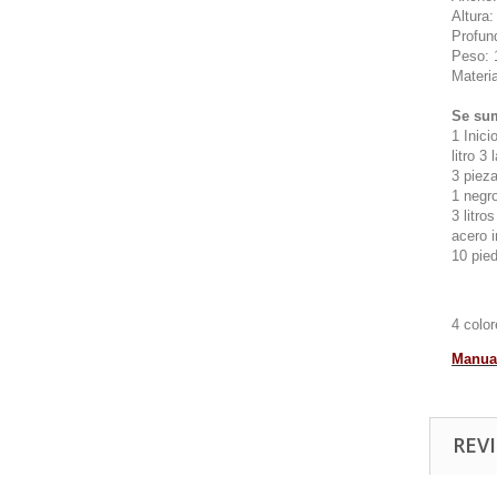
Altura
Profun
Peso: 
Materi
Se sum
1 Inici
litro 3
3 pieza
1 negr
3 litro
acero i
10 pie
4 color
Manual
REVI