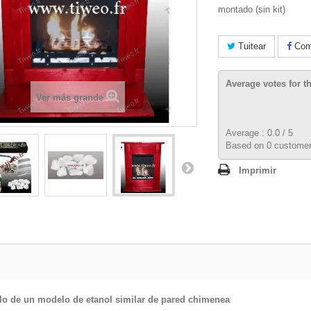
montado (sin kit)
Tuitear
Comp
Average votes for t
Ver más grande
Average :
0.0
/
5
Based on
0
customer
Imprimir
o de un modelo de etanol similar de pared chimenea