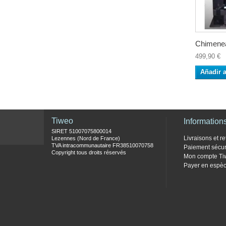
Chimenea
499,90 €
Añadir a
Tiweo
Information
SIRET 51007075800014
Livraisons et re
Lezennes (Nord de France)
TVA intracommunautaire FR38510070758
Paiement sécur
Copyright tous droits réservés
Mon compte Ti
Payer en espèc