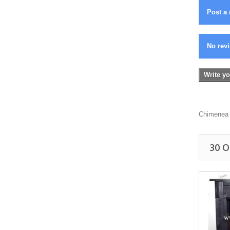
Post a 
No revi
Write yo
Chimenea d
30 