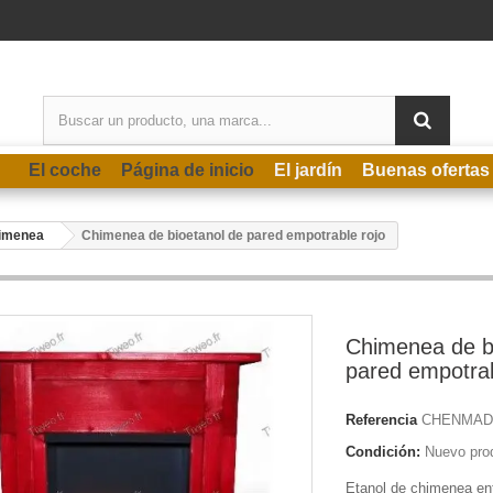
El coche
Página de inicio
El jardín
Buenas ofertas
himenea
Chimenea de bioetanol de pared empotrable rojo
Chimenea de b
pared empotrab
Referencia
CHENMAD
Condición:
Nuevo pro
Etanol de chimenea
en