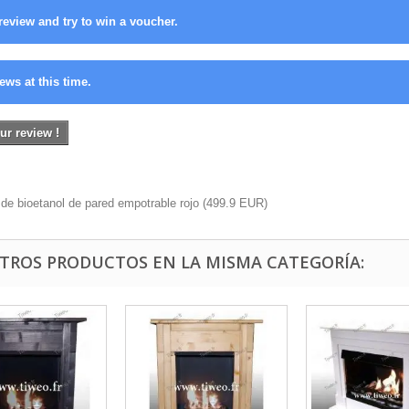
review and try to win a voucher.
ews at this time.
ur review !
e bioetanol de pared empotrable rojo
(
499.9
EUR
)
OTROS PRODUCTOS EN LA MISMA CATEGORÍA: