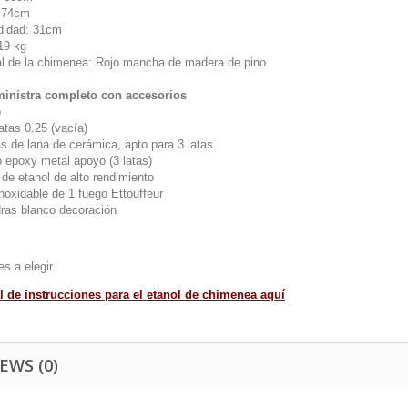
: 74cm
didad: 31cm
19 kg
al de la chimenea:
Rojo
mancha de madera de pino
inistra completo con accesorios
o
 latas 0.25 (vacía)
s de lana de cerámica, apto para 3 latas
o epoxy metal apoyo (3 latas)
s de etanol de alto rendimiento
noxidable de 1 fuego Ettouffeur
dras blanco decoración
es a elegir.
 de instrucciones para el etanol de chimenea aquí
EWS (0)