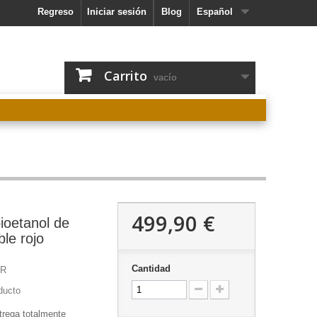
Regreso
Iniciar sesión
Blog
Español
Carrito
vacío
499,90 €
ioetanol de
le rojo
Cantidad
R
ducto
trega totalmente