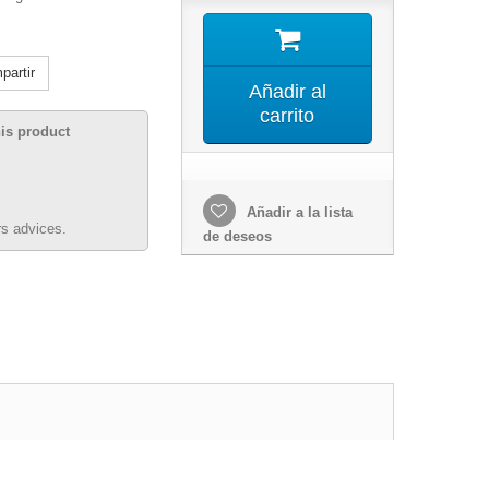
artir
Añadir al
carrito
his product
Añadir a la lista
s advices.
de deseos