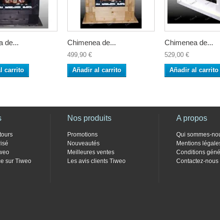
 de...
Chimenea de...
Chimenea de...
499,90 €
529,00 €
l carrito
Añadir al carrito
Añadir al carrito
s
Nos produits
A propos
tours
Promotions
Qui sommes-no
isé
Nouveautés
Mentions légale
weo
Meilleures ventes
Conditions géné
e sur Tiweo
Les avis clients Tiweo
Contactez-nous