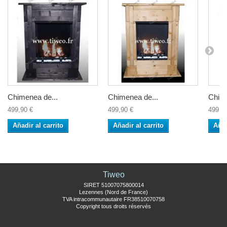
Chimenea de...
Chimenea de...
Chime
499,90 €
499,90 €
499,9
Añadir al carrito
Añadir al carrito
Añad
Tiweo
SIRET 51007075800014
Lezennes (Nord de France)
TVA intracommunautaire FR38510070758
Copyright tous droits réservés