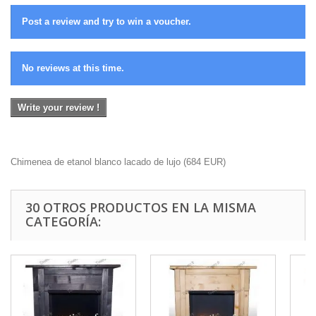
Post a review and try to win a voucher.
No reviews at this time.
Write your review !
Chimenea de etanol blanco lacado de lujo
(
684
EUR
)
30 OTROS PRODUCTOS EN LA MISMA
CATEGORÍA: