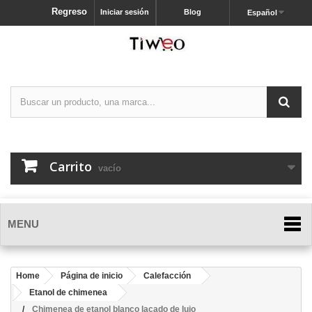
Regreso
Iniciar sesión
Blog
Español
Carrito
vacío
MENU
Home
Página de inicio
Calefacción
Etanol de chimenea
Chimenea de etanol blanco lacado de lujo