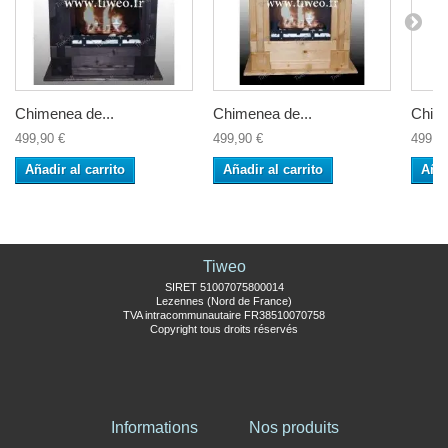
Chimenea de...
Chimenea de...
Chime
499,90 €
499,90 €
499,9
Añadir al carrito
Añadir al carrito
Añad
Tiweo
SIRET 51007075800014
Lezennes (Nord de France)
TVA intracommunautaire FR38510070758
Copyright tous droits réservés
Informations
Nos produits