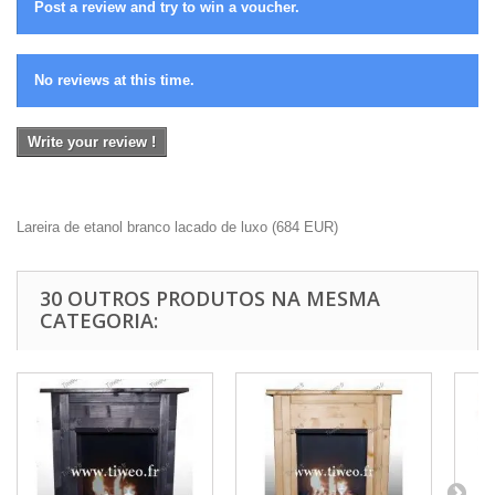
Post a review and try to win a voucher.
No reviews at this time.
Write your review !
Lareira de etanol branco lacado de luxo
(
684
EUR
)
30 OUTROS PRODUTOS NA MESMA
CATEGORIA: