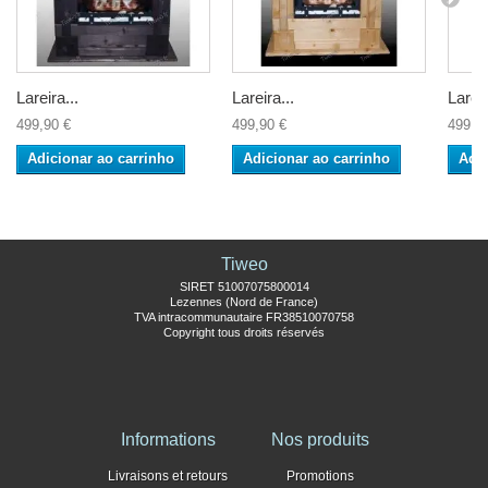
Lareira...
Lareira...
Lareir
499,90 €
499,90 €
499,9
Adicionar ao carrinho
Adicionar ao carrinho
Adic
Tiweo
SIRET 51007075800014
Lezennes (Nord de France)
TVA intracommunautaire FR38510070758
Copyright tous droits réservés
Informations
Nos produits
Livraisons et retours
Promotions