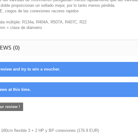
 doble proporcionan un sellado mejor, por lo tanto menos pérdida.
E, ciegos de las conexiones racores rapidos
ala múltiple: R134a, R404A, R507A, R407C, R22
mm = clase de diámetro
EWS (0)
review and try to win a voucher.
ews at this time.
ur review !
+ 180cm flexible 3 + 2 HP y BP conexiones
(
176.9
EUR
)