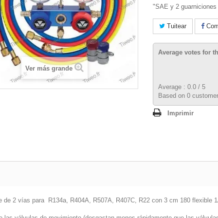
"SAE y 2 guarniciones
Tuitear
Comp
Average votes for t
Ver más grande
Average :
0.0
/
5
Based on
0
customer
Imprimir
le de 2 vías para
R134a, R404A, R507A, R407C, R22
con 3 cm 180 flexible 
de las válvulas de movimiento (desgastan menos rápidamente que las válvulas 