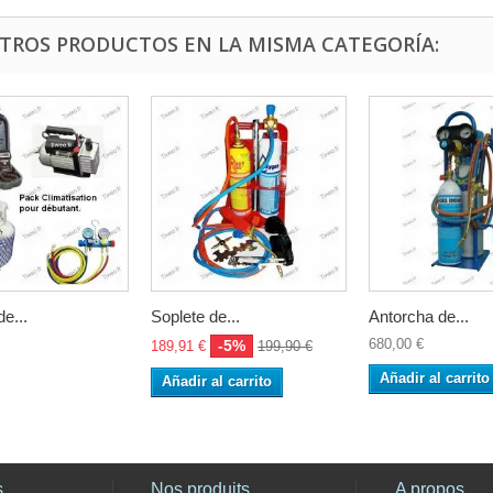
OTROS PRODUCTOS EN LA MISMA CATEGORÍA:
e...
Soplete de...
Antorcha de...
680,00 €
-5%
189,91 €
199,90 €
Añadir al carrito
Añadir al carrito
s
Nos produits
A propos