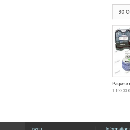
30 
Paquete d
1 190,00 €
Tiweo
Information