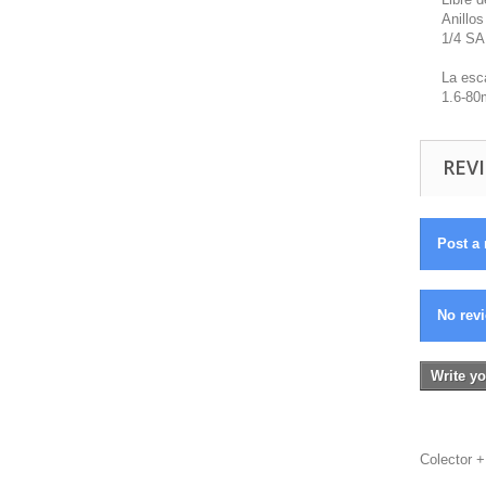
Anillos
1/4 SA
La esc
1.6-80
REVI
Post a 
No revi
Write yo
Colector 