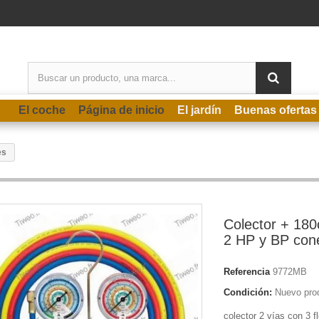
El coche
Página de inicio
El jardín
Buenas ofertas
es
Colector + 180
2 HP y BP con
Referencia
9772MB
Condición:
Nuevo pro
colector 2 vías con 3 fl