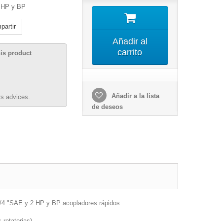
HP y BP
artir
Añadir al
carrito
his product
Añadir a la lista
s advices.
de deseos
1/4 "SAE y 2 HP y BP acopladores rápidos
rotatorias).