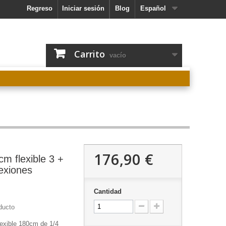
Regreso
Iniciar sesión
Blog
Español
Carrito
vacío
176,90 €
cm flexible 3 +
exiones
Cantidad
ducto
exible
180cm de 1/4