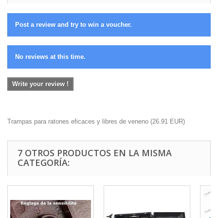
Post a review and try to win a voucher.
No reviews at this time.
Write your review !
Trampas para ratones eficaces y libres de veneno
(
26.91
EUR
)
7 OTROS PRODUCTOS EN LA MISMA
CATEGORÍA: