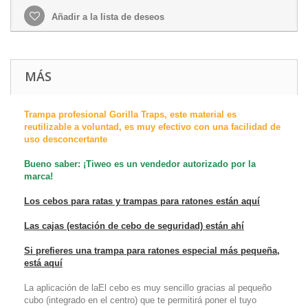
Añadir a la lista de deseos
MÁS
Trampa profesional Gorilla Traps, este material es
reutilizable a voluntad, es muy efectivo con una facilidad de
uso desconcertante
Bueno saber: ¡Tiweo es un vendedor autorizado por la
marca!
Los cebos para ratas y trampas para ratones están aquí
Las cajas (estación de cebo de seguridad) están ahí
Si prefieres una trampa para ratones especial más pequeña,
está aquí
La aplicación de la
El cebo es muy sencillo gracias al pequeño
cubo (integrado en el centro) que te permitirá poner el tuyo