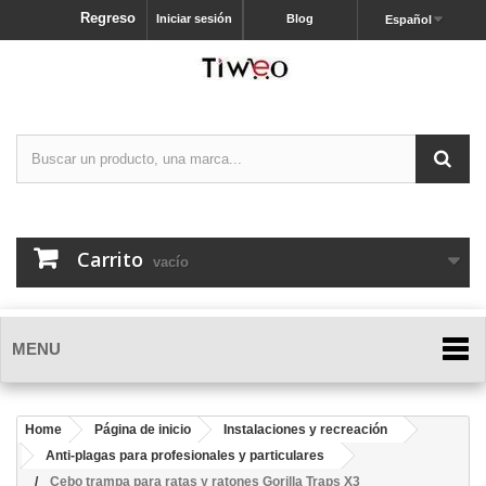
Regreso
Iniciar sesión
Blog
Español
Carrito
vacío
MENU
Home
Página de inicio
Instalaciones y recreación
Anti-plagas para profesionales y particulares
Cebo trampa para ratas y ratones Gorilla Traps X3