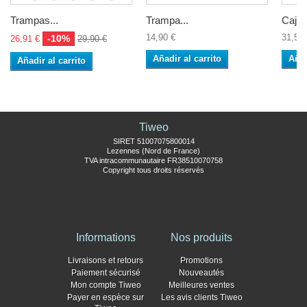
Trampas...
Trampa...
Caja 
14,90 €
31,50 
-10%
26,91 €
29,90 €
Añadir al carrito
Añad
Añadir al carrito
Tiweo
SIRET 51007075800014
Lezennes (Nord de France)
TVA intracommunautaire FR38510070758
Copyright tous droits réservés
Informations
Nos produits
Livraisons et retours
Promotions
Paiement sécurisé
Nouveautés
Mon compte Tiweo
Meilleures ventes
Payer en espèce sur
Les avis clients Tiweo