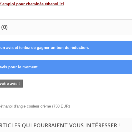
'emploi pour cheminée éthanol ici
 (0)
un avis et tentez de gagner un bon de réduction.
avis pour le moment.
votre avis !
éthanol d'angle couleur crème
(
750
EUR
)
ARTICLES QUI POURRAIENT VOUS INTÉRESSER !