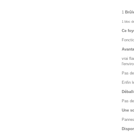
1
Brûl
1 bloc d
Ce foy
Fonctio
Avanta
vrai f
l'envir
Pas de
Enfin 
Déballe
Pas de
Une so
Pannea
Dispon