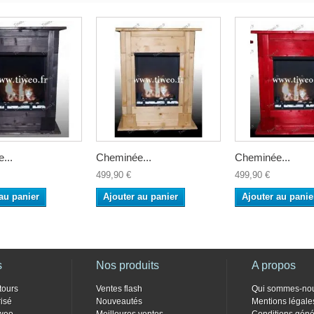
...
Cheminée...
Cheminée...
499,90 €
499,90 €
au panier
Ajouter au panier
Ajouter au panie
s
Nos produits
A propos
tours
Ventes flash
Qui sommes-no
isé
Nouveautés
Mentions légale