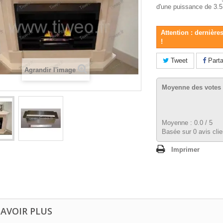
d'une
puissance de 3.
Attention : dernière
!
Tweet
Parta
Agrandir l'image
Moyenne des votes 
Moyenne :
0.0
/
5
Basée sur
0
avis clie
Imprimer
SAVOIR PLUS