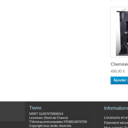
Cheminée
499,90 €
Ajouter 
Tiweo
Information
SIRET 51007075800014
Livraisons et re
Lezennes (Nord de France)
TVA intracommunautaire FR38510070758
Paiement sécur
Copyright tous droits réservés