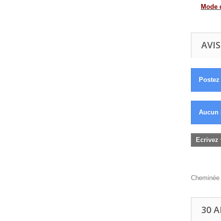
Mode d
AVIS
Postez 
Aucun 
Ecrivez 
Cheminée 
30 