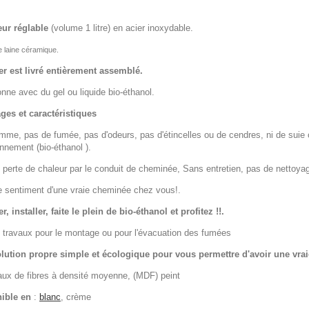
eur réglable
(volume 1 litre) en acier inoxydable.
e laine céramique.
er est livré entièrement assemblé.
nne avec du gel ou liquide bio-éthanol.
ges et caractéristiques
lamme, pas de fumée, pas d'odeurs, pas d'étincelles ou de cendres, ni de sui
onnement (bio-éthanol ).
 perte de chaleur par le conduit de cheminée, Sans entretien, pas de nettoy
le sentiment d'une vraie cheminée chez vous!.
r, installer, faite le plein de bio-éthanol et profitez !!.
 travaux pour le montage ou pour l'évacuation des fumées
lution propre simple et écologique pour vous permettre d'avoir une vr
ux de fibres à densité moyenne, (MDF) peint
ible en
:
blanc
, crème