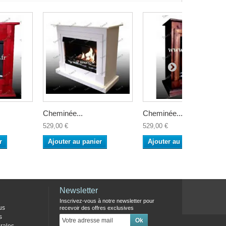
Cheminée...
Cheminée...
529,00 €
529,00 €
r
Ajouter au panier
Ajouter au panier
Newsletter
Inscrivez-vous à notre newsletter pour
us
recevoir des offres exclusives
s