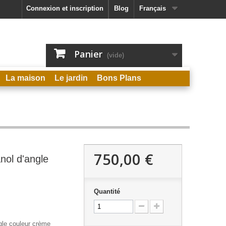
Connexion et inscription
Blog
Français
Panier
(vide)
La maison
Le jardin
Bons Plans
750,00 €
nol d'angle
Quantité
gle couleur crème