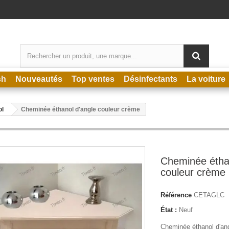
sh
Nouveautés
Top ventes
Désinfectants
La voiture
ol
Cheminée éthanol d'angle couleur crème
Cheminée étha
couleur crème
Référence
CETAGLC
État :
Neuf
Cheminée éthanol d'an