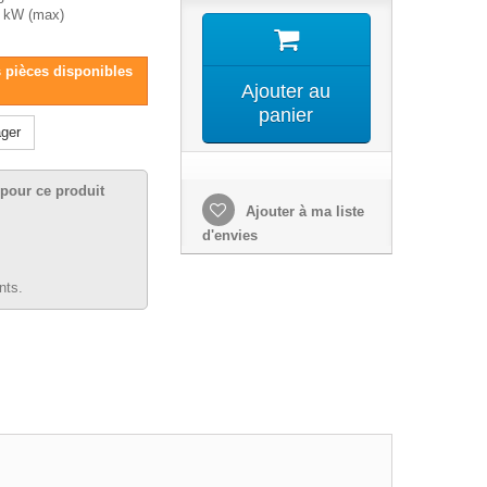
5 kW (max)
s pièces disponibles
Ajouter au
panier
ger
pour ce produit
Ajouter à ma liste
d'envies
nts.