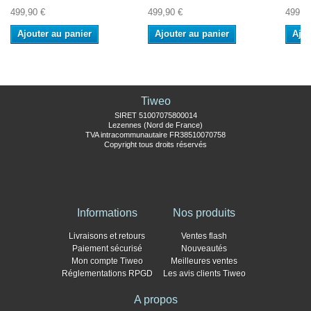
499,90 €
499,90 €
499,9
Ajouter au panier
Ajouter au panier
Ajou
Tiweo
SIRET 51007075800014
Lezennes (Nord de France)
TVA intracommunautaire FR38510070758
Copyright tous droits réservés
Informations
Nos produits
Livraisons et retours
Ventes flash
Paiement sécurisé
Nouveautés
Mon compte Tiweo
Meilleures ventes
Réglementations RPGD
Les avis clients Tiweo
A propos