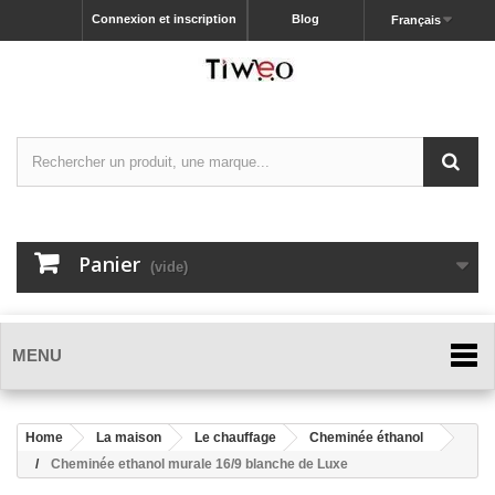
Connexion et inscription
Blog
Français
Panier
(vide)
MENU
Home
La maison
Le chauffage
Cheminée éthanol
Cheminée ethanol murale 16/9 blanche de Luxe