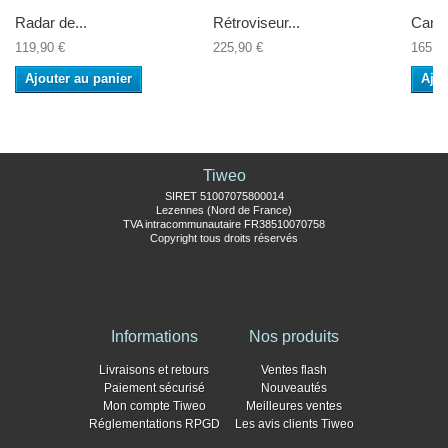
Radar de...
Rétroviseur...
Camér
119,90 €
225,90 €
165,0
Ajouter au panier
Ajou
Tiweo
SIRET 51007075800014
Lezennes (Nord de France)
TVA intracommunautaire FR38510070758
Copyright tous droits réservés
Informations
Nos produits
Livraisons et retours
Ventes flash
Paiement sécurisé
Nouveautés
Mon compte Tiweo
Meilleures ventes
Réglementations RPGD
Les avis clients Tiweo